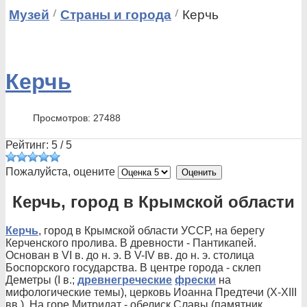
Музей
Страны и города
Керчь
Керчь
Просмотров: 27488
Рейтинг:
5
/
5
Пожалуйста, оцените
Керчь, город в Крымской области
Керчь
, город в Крымской области УССР, на берегу
Керченского пролива. В древности - Пантикапей.
Основан в VI в. до н. э. В V-IV вв. до н. э. столица
Боспорского государства. В центре города - склеп
Деметры (I в.;
древнегреческие
фрески
на
мифологические темы), церковь Иоанна Предтечи (X-XIII
вв.). На горе Митридат - обелиск Славы (памятник