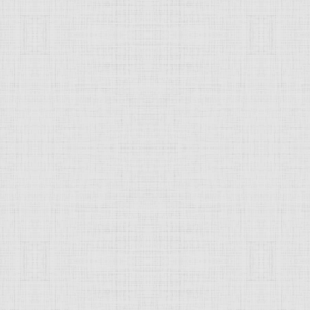
Древнем Риме
общественные бани, являвшиеся также общ
 (кальдарий), тёплой (тепидарий) и холодной (фригидарий) б
я симметрично по сторонам главного зала. Огромные внутр
дь главного здания терм Каракаллы в Риме 216 м х 112 м,
ячим воздухом по каналам, проложенным под полами, в стен
JComments