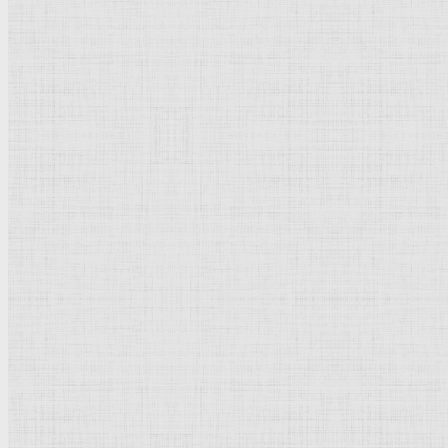
Музеи художественные
Композиция
Пейзаж
Графика
Карандаш
Акварель
Мольберт
Живописность
Терракота
Офорт
Передвижники
Гобелен
Иконостас
История мировой культуры, искусст
История культуры
Страны и города
Культурное наследие
Термины и понятия