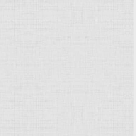
ественными и спортивными сооружениями. Как тип
ань вестибюль, раздевальни и др., а также парильни, залы
еннего помещения перекрывались мощными
 диаметр купола 35 м) и пышно украшались мозаиками,
ах; часто использовались термальные воды.
Терракота