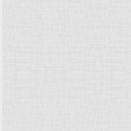
Популярное
Рисунок
Графика
Живопись
Пейзаж
Скульптура
Декоративно-прикладное искусство
Гравюра
Выставки художественные
Портрет
Натюрморт
Бытовой жанр
Музеи художественные
Исторический жанр
Миниатюра
Картина
Новое | Обновлено
Дизайн
Рисунок