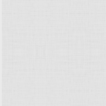
Реализм
Возрождение
Классицизм
Барокко
Романтизм
Романский стиль
Импрессионизм
Модерн
Символизм
Готика
Модернизм
Кубизм
Абстрактное искусство
Маньеризм
Брутализм
Страны города
Рим Древний
Киевская Русь
Москва
Египет Древний