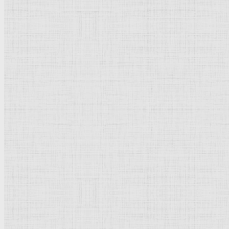
Термы
Просмотров: 27521
Рейтинг:
5
/
5
Пожалуйста, оцените
Термы (лат. thermae, от греч. thermуs - тёплый, горячий), в
зданий сложились ко II в. до н. э. Включали кроме горячей
для занятий спортом, собраний и т. д., располагавшиес
цилиндрическими и крестовыми сводами и куполами (площа
росписями,
скульптурой
и т. д. Термы отапливались гор
Терем
Добавить комментарий
Родительская категория:
История | Культура
Категория:
Термины | Понятия