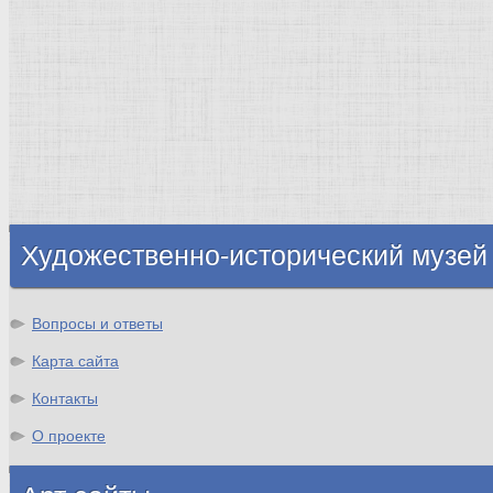
Греция Древняя
Италия
Ленинград
Византия
Нидерланды
Флоренция
Германия
Суздаль
Владимир
Великобритания
Шотландия
Художественно-исторический музей
Вопросы и ответы
Карта сайта
Контакты
О проекте