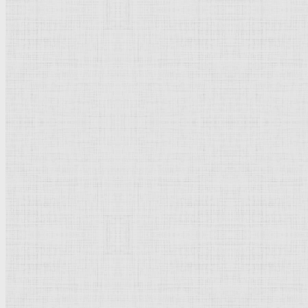
Направления и стили
Культурное наследие
Флорентийская школа
Третьяковская галерея
Владимиро-Суздальская школа
Русский музей
Кремль Московский
Лувр
Эрмитаж
Дрезденская картинная галерея
Красная площадь
Уффици
Венецианская школа
Прадо
Болонская Школа
Венециановская школа
Василия Блаженного храм
Направления стили