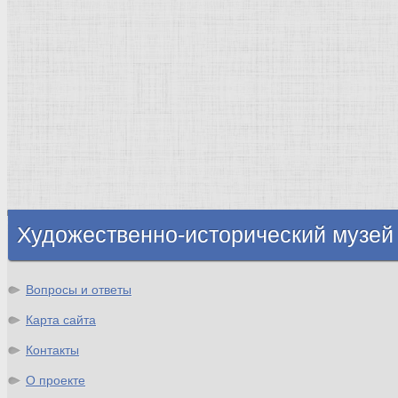
Москва
Египет Древний
Греция Древняя
Италия
Ленинград
Византия
Нидерланды
Флоренция
Германия
Суздаль
Владимир
Великобритания
Шотландия
Художественно-исторический музей
Вопросы и ответы
Карта сайта
Контакты
О проекте