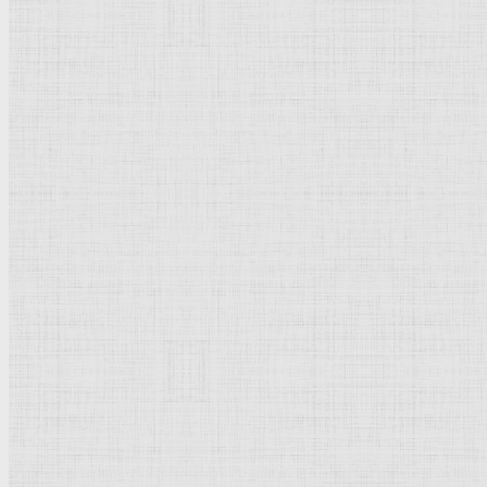
Термины и понятия
Направления и стили
Культурное наследие
Флорентийская школа
Третьяковская галерея
Владимиро-Суздальская школа
Русский музей
Кремль Московский
Лувр
Эрмитаж
Дрезденская картинная галерея
Красная площадь
Уффици
Венецианская школа
Прадо
Болонская Школа
Венециановская школа
Василия Блаженного храм