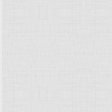
Монотипия
Просмотров: 27228
Рейтинг:
5
/
5
Пожалуйста, оцените
Монотипия
(от греч. mуnos - один и tэpos - отпечаток), ви
печатной формы с последующим печатанием на станке; по
Произведения, выполненные в технике монотипии, тонк
получила только с конца XIX в. (русские и советские мастер
Монастырь
Добавить комментарий
Родительская категория:
История | Культура