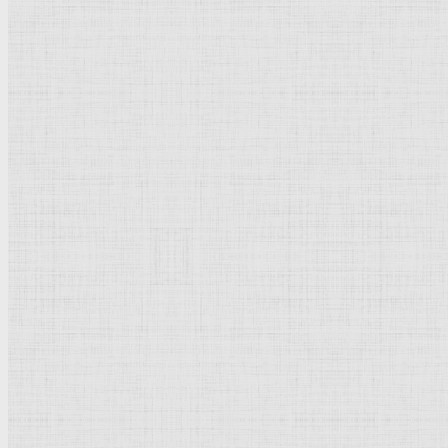
Категория:
Термины | Понятия
Популярное
Рисунок
Графика
Живопись
Пейзаж
Скульптура
Декоративно-прикладное искусство
Гравюра
Выставки художественные
Портрет
Натюрморт
Бытовой жанр
Музеи художественные
Исторический жанр
Миниатюра
Картина
Новое | Обновлено
Дизайн