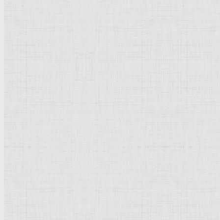
Рисунок
Музеи художественные
Композиция
Пейзаж
Графика
Карандаш
Акварель
Мольберт
Живописность
Терракота
Офорт
Передвижники
Гобелен
Иконостас
История мировой культуры, искусст
История культуры
Страны и города
Культурное наследие