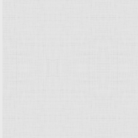
Направления стили
Реализм
Возрождение
Классицизм
Барокко
Романтизм
Романский стиль
Импрессионизм
Модерн
Символизм
Готика
Модернизм
Кубизм
Абстрактное искусство
Маньеризм
Брутализм
Страны города
Рим Древний
Киевская Русь