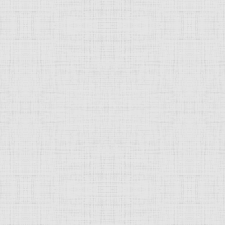
Монотипия, вид печатной графики
д печатной
графики
. Техника монотипии заключается в нане
лученный на бумаге оттиск всегда бывает единственным, 
остью цветовых отношений напоминают
акварель
. Техника 
а монотипии - Е. С. Кругликова, А. В. Шевченко, Р. Н. Барто)
JComments