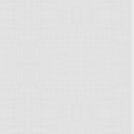
сении красок от руки на идеально гладкую поверхность
уникальным.
монотипии известна с XVII в., однако, распространение
.
Монохромия