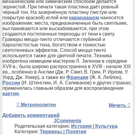
механическим или химическим способом делается
зернистой. При печати такая пластина даёт ровный
чёрный тон. На зазернённую пластину (чистую или
покрытую краской) иглой или
карандашом
наносится
изображение; места, предназначенные быть светлыми,
выглаживаются или выскабливаются, при этом
создаются постепенные переходы от тени к свету.
Гравюры меццо-тинто отличаются глубиной и
бархатистостью тона, богатством и тонкостью
светотеневых эффектов. Способ меццо-тинто
используется также для цветной печати. Техника
изобретена немецким мастером Л. Зигеном в середине
XVII в.; была широко распространена в XVIII - начале XIX
вв., особенно в Англии (Дж. Р. Смит, В. Грин, Р. Ирлом, У.
Уорд, Дж. Уокер), а также во
Франции
(Ж. К. Леблон),
России
(И. Штенглин, И. А. Селиванов) и других странах;
применялась главным образом для воспроизведения
картин
.
Метрополитен
Мечеть
Добавить комментарий
JComments
Родительская категория:
История | Культура
Категория:
Термины | Понятия