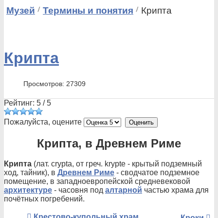
Музей
Термины и понятия
Крипта
Крипта
Просмотров: 27309
Рейтинг:
5
/
5
Пожалуйста, оцените
Крипта, в Древнем Риме
Крипта
(лат. crypta, от греч. krypte - крытый подземный
ход, тайник), в
Древнем Риме
- сводчатое подземное
помещение, в западноевропейской средневековой
архитектуре
- часовня под
алтарной
частью храма для
почётных погребений.
Крестово-купольный храм
Кроки