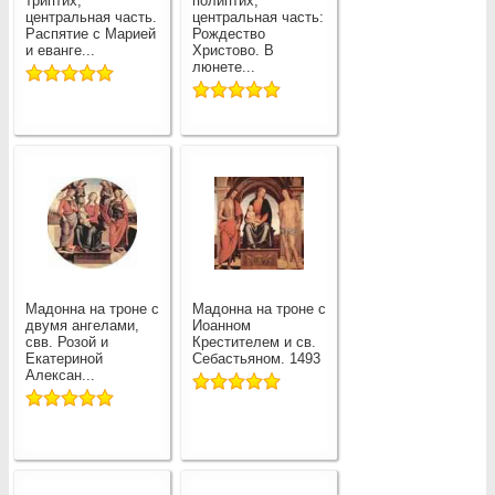
триптих,
полиптих,
центральная часть.
центральная часть:
Распятие с Марией
Рождество
и еванге...
Христово. В
люнете...
Мадонна на троне с
Мадонна на троне с
двумя ангелами,
Иоанном
свв. Розой и
Крестителем и св.
Екатериной
Себастьяном. 1493
Алексан...