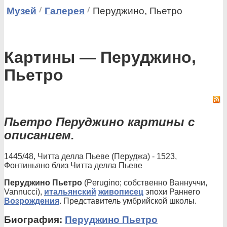
Музей
Галерея
Перуджино, Пьетро
Картины — Перуджино,
Пьетро
Пьетро Перуджино картины с
описанием.
1445/48, Читта делла Пьеве (Перуджа) - 1523,
Фонтиньяно близ Читта делла Пьеве
Перуджино Пьетро
(Perugino; собственно Ваннуччи,
Vannucci),
итальянский
живописец
эпохи Раннего
Возрождения
. Представитель умбрийской школы.
Биография:
Перуджино Пьетро