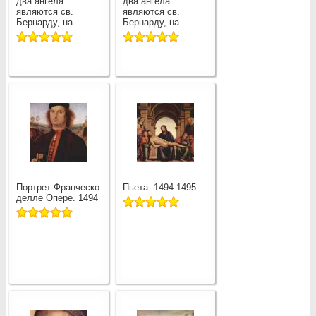
два ангела
два ангела
являются св.
являются св.
Бернарду, на...
Бернарду, на...
Портрет Франческо
Пьета. 1494-1495
делле Опере. 1494