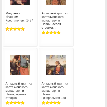
Мадонна с
Алтарный триптих
Иоанном
картезианского
Крестителем. 1497
монастыря в
*
Павии, левая
створка. ...
Алтарный триптих
Алтарный триптих
картезианского
картезианского
монастыря в
монастыря в
Павии, правая
Павии,
створка....
центральная час...