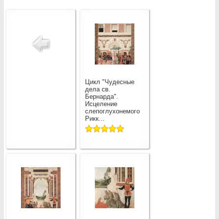
Цикл "Чудесные
дела св.
Бернарда".
Исцеление
слепоглухонемого
Рикк...