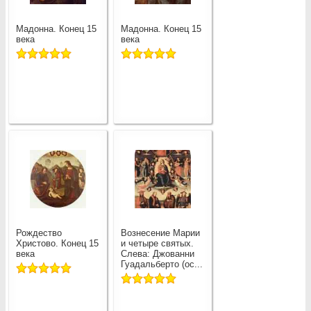
Мадонна. Конец 15
Мадонна. Конец 15
века
века
Рождество
Вознесение Марии
Христово. Конец 15
и четыре святых.
века
Слева: Джованни
Гуадальберто (ос...