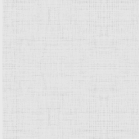
Картины — Рубенс, Петер 
Петер Пауль Рубенс картины с опи
28.06.1577, Зиген - 30.05.1640,
Антверпен
Рубенс
Питер Пауль
, точнее Рюбенс (Rubens), фламанд
Биография:
Рубенс Питер Пауль
Пейзаж с радугой.
1636-1638