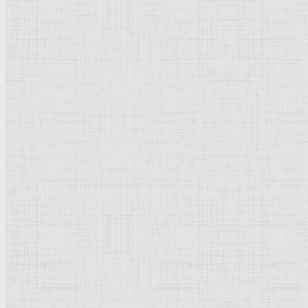
Направления стили
Реализм
Возрождение
Классицизм
Барокко
Романтизм
Романский стиль
Импрессионизм
Модерн
Символизм
Готика
Модернизм
Кубизм
Абстрактное искусство
Маньеризм
Брутализм
Термины понятия
Рисунок
Графика