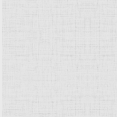
Пожалуйста, оцените эту категорию
Культурное наследие
Флорентийская школа
Третьяковская галерея
Владимиро-Суздальская школа
Русский музей
Кремль Московский
Лувр
Эрмитаж
Дрезденская картинная галерея
Красная площадь
Уффици
Венецианская школа
Прадо
Болонская Школа
Венециановская школа
Василия Блаженного храм