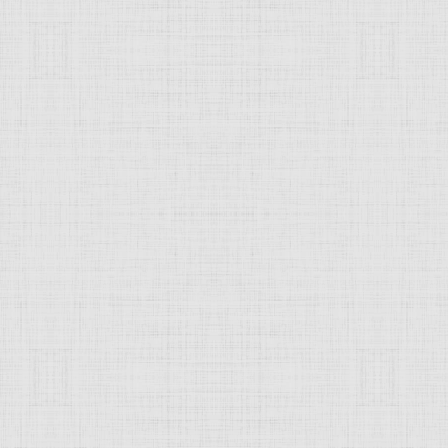
Пауль
санием.
ский
живописец
. Глава фламандской школы живописи эпо