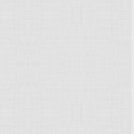
хи
барокко
.