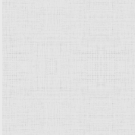
Живопись
Пейзаж
Скульптура
Декоративно-прикладное искусство
Гравюра
Выставки художественные
Портрет
Натюрморт
Бытовой жанр
Музеи художественные
Исторический жанр
Миниатюра
Картина
Страны города
Рим Древний
Киевская Русь
Москва
Египет Древний
Греция Древняя
Италия
Ленинград
Византия