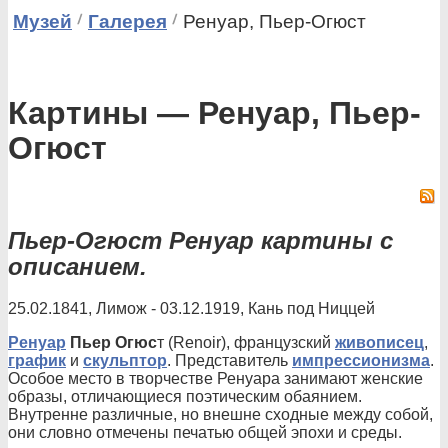
Музей
Галерея
Ренуар, Пьер-Огюст
Картины — Ренуар, Пьер-
Огюст
Пьер-Огюст Ренуар картины с
описанием.
25.02.1841, Лимож - 03.12.1919, Кань под Ниццей
Ренуар
Пьер Огюс
т (Renoir), французский
живописец
,
график
и
скульптор
. Представитель
импрессионизма
.
Особое место в творчестве Ренуара занимают женские
образы, отличающиеся поэтическим обаянием.
Внутренне различные, но внешне сходные между собой,
они словно отмечены печатью общей эпохи и среды.