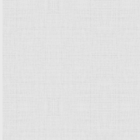
Флорентийская школа
Третьяковская галерея
Владимиро-Суздальская школа
Русский музей
Кремль Московский
Лувр
Эрмитаж
Дрезденская картинная галерея
Красная площадь
Уффици
Венецианская школа
Прадо
Болонская Школа
Венециановская школа
Василия Блаженного храм
Направления стили
Реализм
Возрождение
Классицизм