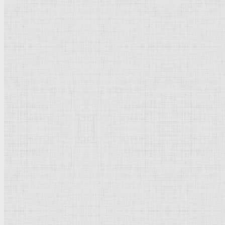
Портрет инфанты Изабеллы Клары Евгении, жены регента Южных
Нид