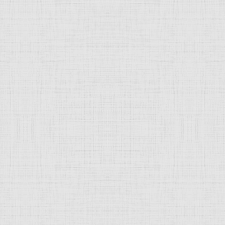
ерландов
. 1609 —