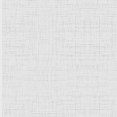
105 x 74 см.
Дерево, масло.
Барокко
.
Нидерланды (Фландрия).
Вена
. Художественно-исторический
музей
.
Парная
картина
к
портрету
эрцгерцога Альбрехта VII.
Рейтинг
: 5 / 1 голос
Пожалуйста, оцените
Добавить комментарий
Культурное наследие