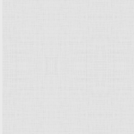
Барокко
Романтизм
Романский стиль
Импрессионизм
Модерн
Символизм
Готика
Модернизм
Кубизм
Абстрактное искусство
Маньеризм
Брутализм
Термины понятия
Рисунок
Графика
Живопись
Пейзаж
Скульптура
Декоративно-прикладное искусство
Гравюра
Выставки художественные
Портрет