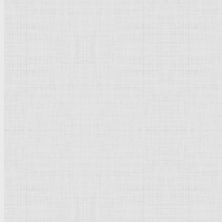
Натюрморт
Бытовой жанр
Музеи художественные
Исторический жанр
Миниатюра
Картина
Страны города
Рим Древний
Киевская Русь
Москва
Египет Древний
Греция Древняя
Италия
Ленинград
Византия
Нидерланды
Флоренция
Германия
Суздаль
Владимир
Великобритания