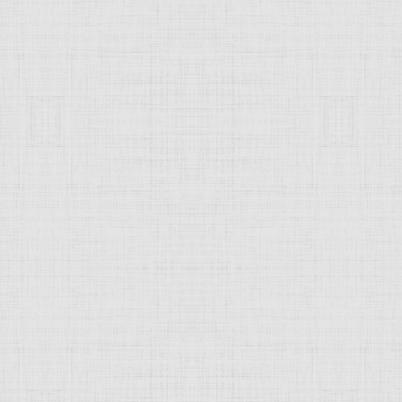
 это изображение
JComments