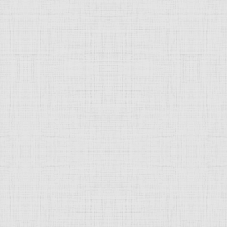
 это изображение
JComments