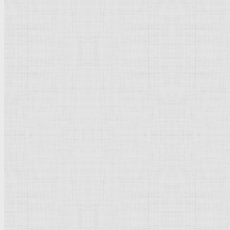
Натюрморт
Бытовой жанр
Музеи художественные
Исторический жанр
Миниатюра
Картина
Страны города
Рим Древний
Киевская Русь
Москва
Египет Древний
Греция Древняя
Италия
Ленинград
Византия
Нидерланды
Флоренция
Германия
Суздаль
Владимир
Великобритания