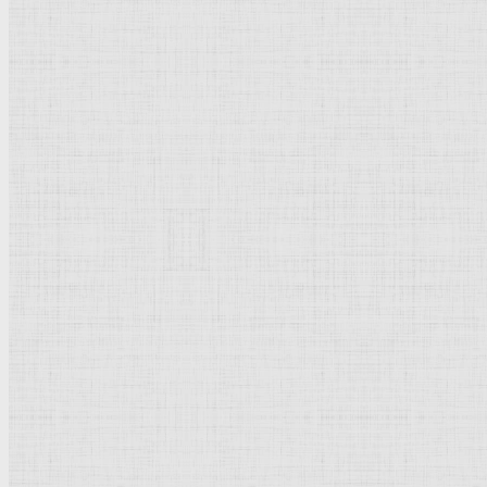
Барокко
Романтизм
Романский стиль
Импрессионизм
Модерн
Символизм
Готика
Модернизм
Кубизм
Абстрактное искусство
Маньеризм
Брутализм
Термины понятия
Рисунок
Графика
Живопись
Пейзаж
Скульптура
Декоративно-прикладное искусство
Гравюра
Выставки художественные
Портрет