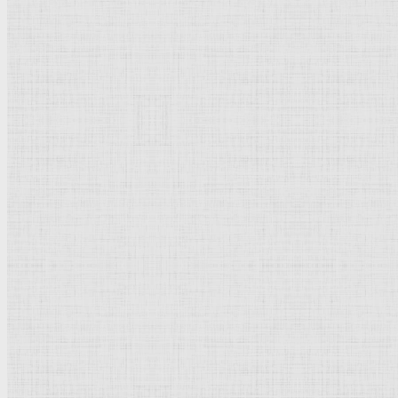
Бумага, графитный
карандаш
Реализм
Россия
Рейтинг
: 5 / 1 голос
Пожалуйста, оцените
Добавить комментарий
Культурное наследие