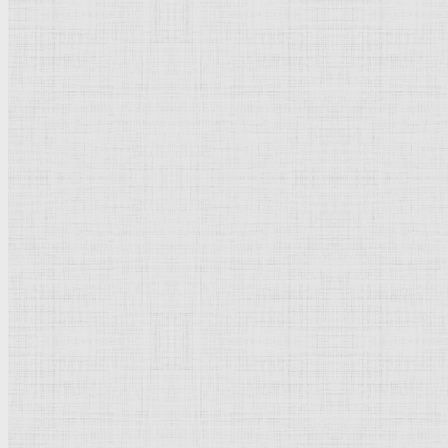
Флорентийская школа
Третьяковская галерея
Владимиро-Суздальская школа
Русский музей
Кремль Московский
Лувр
Эрмитаж
Дрезденская картинная галерея
Красная площадь
Уффици
Венецианская школа
Прадо
Болонская Школа
Венециановская школа
Василия Блаженного храм
Направления стили
Реализм
Возрождение
Классицизм