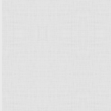
Холст, масло
Реализм
Россия
Рейтинг
: 5 / 1 голос
Пожалуйста, оцените
Добавить комментарий
Культурное наследие