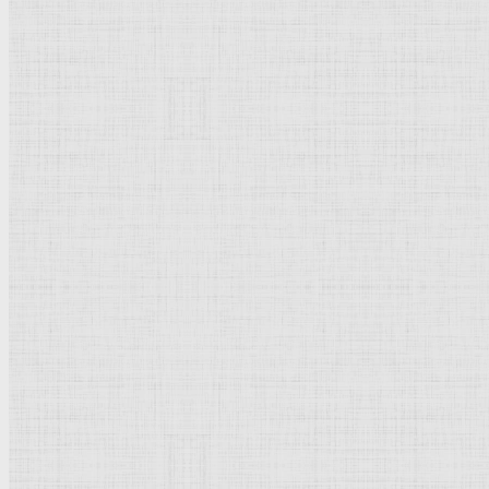
Натюрморт
Бытовой жанр
Музеи художественные
Исторический жанр
Миниатюра
Картина
Страны города
Рим Древний
Киевская Русь
Москва
Египет Древний
Греция Древняя
Италия
Ленинград
Византия
Нидерланды
Флоренция
Германия
Суздаль
Владимир
Великобритания