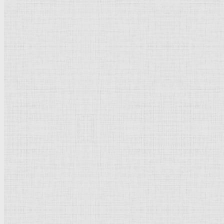
Голгофа.
Эскиз
. 1896 —