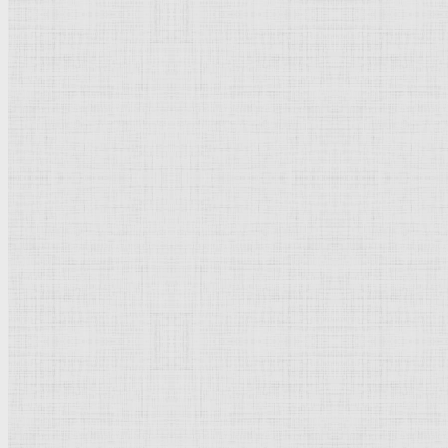
Флорентийская школа
Третьяковская галерея
Владимиро-Суздальская школа
Русский музей
Кремль Московский
Лувр
Эрмитаж
Дрезденская картинная галерея
Красная площадь
Уффици
Венецианская школа
Прадо
Болонская Школа
Венециановская школа
Василия Блаженного храм
Направления стили
Реализм
Возрождение
Классицизм