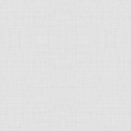
 это изображение
JComments