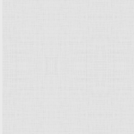
Барокко
Романтизм
Романский стиль
Импрессионизм
Модерн
Символизм
Готика
Модернизм
Кубизм
Абстрактное искусство
Маньеризм
Брутализм
Термины понятия
Рисунок
Графика
Живопись
Пейзаж
Скульптура
Декоративно-прикладное искусство
Гравюра
Выставки художественные
Портрет