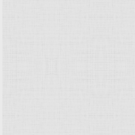
Барокко
Романтизм
Романский стиль
Импрессионизм
Модерн
Символизм
Готика
Модернизм
Кубизм
Абстрактное искусство
Маньеризм
Брутализм
Термины понятия
Рисунок
Графика
Живопись
Пейзаж
Скульптура
Декоративно-прикладное искусство
Гравюра
Выставки художественные
Портрет