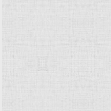
Лев Толстой, читающий на Диване. 1891 —