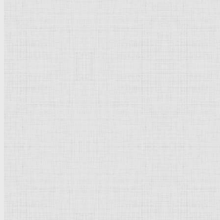
Бумага, графитный
карандаш
Реализм
Россия
Рейтинг
: 5 / 1 голос
Пожалуйста, оцените
Добавить комментарий
Культурное наследие