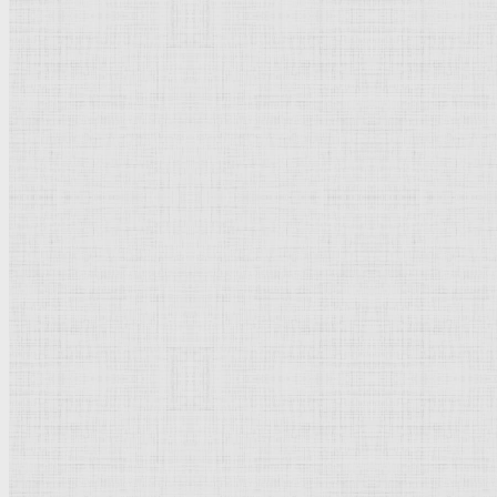
Флорентийская школа
Третьяковская галерея
Владимиро-Суздальская школа
Русский музей
Кремль Московский
Лувр
Эрмитаж
Дрезденская картинная галерея
Красная площадь
Уффици
Венецианская школа
Прадо
Болонская Школа
Венециановская школа
Василия Блаженного храм
Направления стили
Реализм
Возрождение
Классицизм