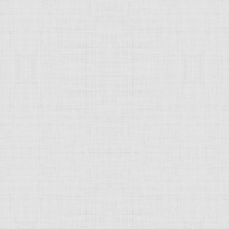
 это изображение
JComments