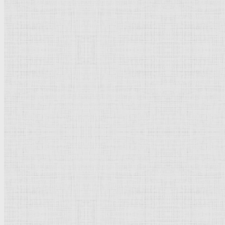
Натюрморт
Бытовой жанр
Музеи художественные
Исторический жанр
Миниатюра
Картина
Страны города
Рим Древний
Киевская Русь
Москва
Египет Древний
Греция Древняя
Италия
Ленинград
Византия
Нидерланды
Флоренция
Германия
Суздаль
Владимир
Великобритания