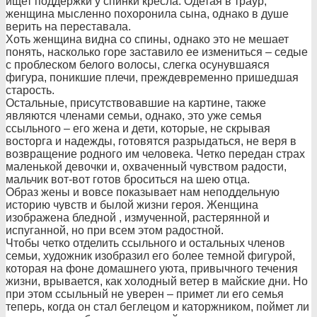
ищет поддержки у спинки кресла. Одетая в траур,
женщина мысленно похоронила сына, однако в душе
верить на переставала.
Хоть женщина видна со спины, однако это не мешает
понять, насколько горе заставило ее измениться – седые
с проблеском белого волосы, слегка осунувшаяся
фигура, поникшие плечи, преждевременно пришедшая
старость.
Остальные, присутствовавши
е на картине, также
являются членами семьи, однако, это уже семья
ссыльного – его жена и дети, которые, не скрывая
восторга и надежды, готовятся разрыдаться, не веря в
возвращение родного им человека. Четко передан страх
маленькой девочки и, охваченный чувством радости,
мальчик вот-вот готов броситься на шею отца.
Образ жены и вовсе показывает нам неподдельную
историю чувств и былой жизни героя. Женщина
изображена бледной , измученной, растерянной и
испуганной, но при всем этом радостной.
Чтобы четко отделить ссыльного и остальных членов
семьи, художник изобразил его более темной фигурой,
которая на фоне домашнего уюта, привычного течения
жизни, врывается, как холодный ветер в майские дни. Но
при этом ссыльный не уверен – примет ли его семья
теперь, когда он стал беглецом и каторжником, поймет ли