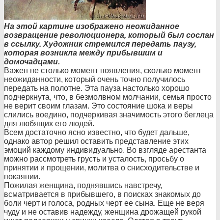
На этой картине изображено неожиданное
возвращение революционера, который был сослан
в ссылку. Художник стремился передать паузу,
которая возникла между прибывшим и
домочадцами.
Важен не столько момент появления, сколько момент
неожиданности, который очень точно получилось
передать на полотне. Эта пауза настолько хорошо
подчеркнута, что, в безмолвном молчании, семья просто
не верит своим глазам. Это состояние шока и веры
слились воедино, подчеркивая значимость этого беглеца
для любящих его людей.
Всем достаточно ясно известно, что будет дальше,
однако автор решил оставить представление этих
эмоций каждому индивидуально. Во взгляде арестанта
можно рассмотреть грусть и усталость, просьбу о
принятии и прощении, молитва о снисходительств
е и
покаянии.
Пожилая женщина, поднявшись навстречу,
всматривается в прибывшего, в поисках знакомых до
боли черт и голоса, родных черт ее сына. Еще не веря
чуду и не оставив надежду, женщина дрожащей рукой