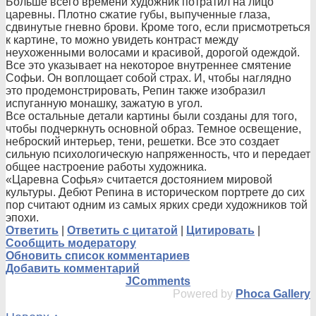
Больше всего времени художник потратил на лицо
царевны. Плотно сжатие губы, выпученные глаза,
сдвинутые гневно брови. Кроме того, если присмотреться
к картине, то можно увидеть контраст между
неухоженными волосами и красивой, дорогой одеждой.
Все это указывает на некоторое внутреннее смятение
Софьи. Он воплощает собой страх. И, чтобы наглядно
это продемонстриров
ать, Репин также изобразил
испуганную монашку, зажатую в угол.
Все остальные детали картины были созданы для того,
чтобы подчеркнуть основной образ. Темное освещение,
неброский интерьер, тени, решетки. Все это создает
сильную психологическую напряженность, что и передает
общее настроение работы художника.
«Царевна Софья» считается достоянием мировой
культуры. Дебют Репина в историческом портрете до сих
пор считают одним из самых ярких среди художников той
эпохи.
Ответить
|
Ответить с цитатой
|
Цитировать
|
Сообщить модератору
Обновить список комментариев
Добавить комментарий
JComments
Powered by
Phoca Gallery