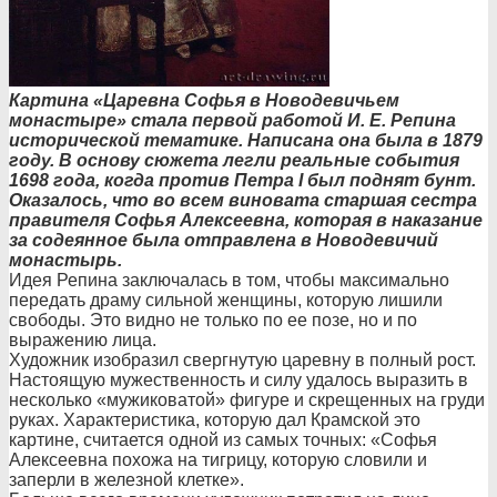
Картина «Царевна Софья в Новодевичьем
монастыре» стала первой работой И. Е. Репина
исторической тематике. Написана она была в 1879
году. В основу сюжета легли реальные события
1698 года, когда против Петра І был поднят бунт.
Оказалось, что во всем виновата старшая сестра
правителя Софья Алексеевна, которая в наказание
за содеянное была отправлена в Новодевичий
монастырь.
Идея Репина заключалась в том, чтобы максимально
передать драму сильной женщины, которую лишили
свободы. Это видно не только по ее позе, но и по
выражению лица.
Художник изобразил свергнутую царевну в полный рост.
Настоящую мужественность и силу удалось выразить в
несколько «мужиковатой» фигуре и скрещенных на груди
руках. Характеристика, которую дал Крамской это
картине, считается одной из самых точных: «Софья
Алексеевна похожа на тигрицу, которую словили и
заперли в железной клетке».