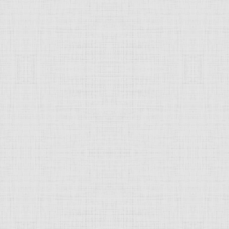
 это изображение
JComments