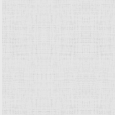
Холст, масло
Реализм
Россия
Рейтинг
: 5 / 1 голос
Пожалуйста, оцените
Добавить комментарий
Культурное наследие