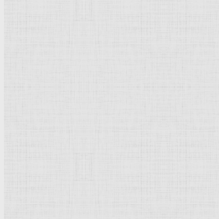
Флорентийская школа
Третьяковская галерея
Владимиро-Суздальская школа
Русский музей
Кремль Московский
Лувр
Эрмитаж
Дрезденская картинная галерея
Красная площадь
Уффици
Венецианская школа
Прадо
Болонская Школа
Венециановская школа
Василия Блаженного храм
Направления стили
Реализм
Возрождение
Классицизм