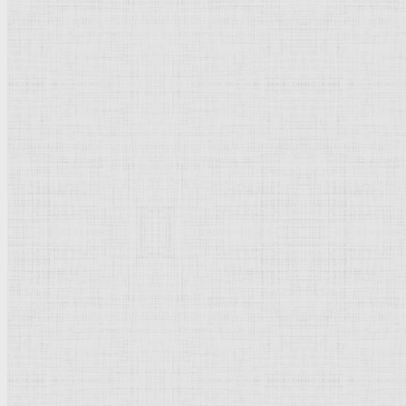
Портрет Веры
Репиной
. 1874 —