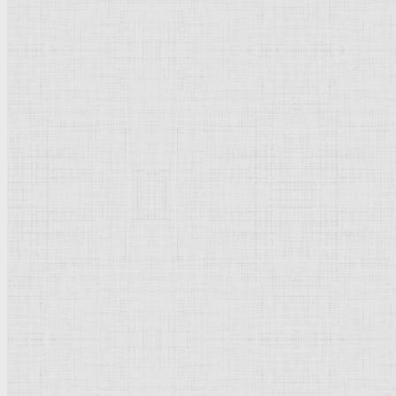
Барокко
Романтизм
Романский стиль
Импрессионизм
Модерн
Символизм
Готика
Модернизм
Кубизм
Абстрактное искусство
Маньеризм
Брутализм
Термины понятия
Рисунок
Графика
Живопись
Пейзаж
Скульптура
Декоративно-прикладное искусство
Гравюра
Выставки художественные
Портрет