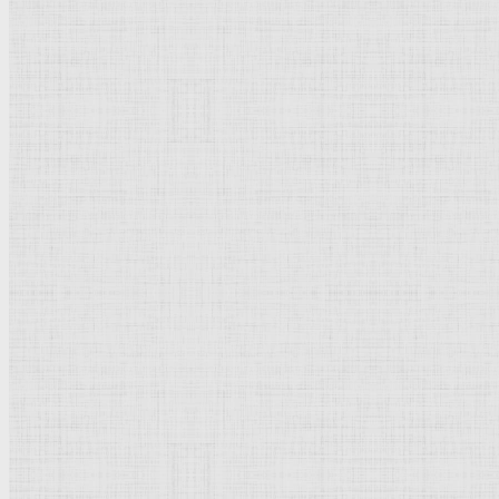
Натюрморт
Бытовой жанр
Музеи художественные
Исторический жанр
Миниатюра
Картина
Страны города
Рим Древний
Киевская Русь
Москва
Египет Древний
Греция Древняя
Италия
Ленинград
Византия
Нидерланды
Флоренция
Германия
Суздаль
Владимир
Великобритания