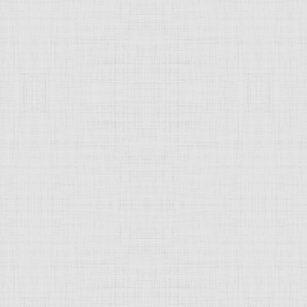
 это изображение
JComments