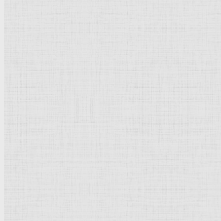
Барокко
Романтизм
Романский стиль
Импрессионизм
Модерн
Символизм
Готика
Модернизм
Кубизм
Абстрактное искусство
Маньеризм
Брутализм
Термины понятия
Рисунок
Графика
Живопись
Пейзаж
Скульптура
Декоративно-прикладное искусство
Гравюра
Выставки художественные
Портрет