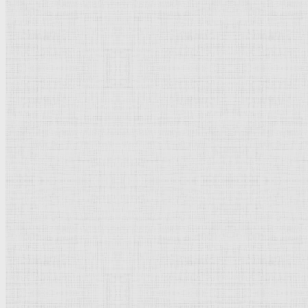
Натюрморт
Бытовой жанр
Музеи художественные
Исторический жанр
Миниатюра
Картина
Страны города
Рим Древний
Киевская Русь
Москва
Египет Древний
Греция Древняя
Италия
Ленинград
Византия
Нидерланды
Флоренция
Германия
Суздаль
Владимир
Великобритания