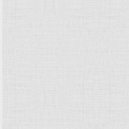
Флорентийская школа
Третьяковская галерея
Владимиро-Суздальская школа
Русский музей
Кремль Московский
Лувр
Эрмитаж
Дрезденская картинная галерея
Красная площадь
Уффици
Венецианская школа
Прадо
Болонская Школа
Венециановская школа
Василия Блаженного храм
Направления стили
Реализм
Возрождение
Классицизм