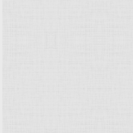
Бумага, графитный
карандаш
Реализм
Россия
Рейтинг
: 5 / 1 голос
Пожалуйста, оцените
Добавить комментарий
Культурное наследие