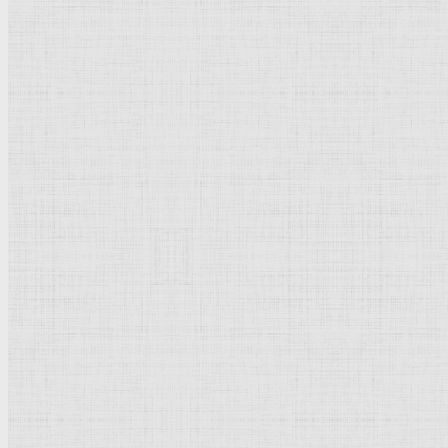
Бурлаки. Голова Бурлака. Женщины сидят. 1870 —