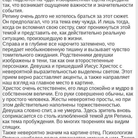
так, что возникает ощущение важности и значительности
события.
Репину очень долго не хотелось браться за этот сюжет.
Он предполагал, что эта тема ему чужда. И лишь тогда,
когда он вспомнил свою сестру, смог проникнуться этой
темой и представить ее, как действительно реальную
ситуацию, произошедшую в жизни.
Справа и в глубине все нарочито затемнено, что
передает необыкновенную тишину и вызывает чувство
томительного ожидания. Родственники девушки
изображены в тени, так как они второстепенные
персонажи. Девушка и пришедший Иисус Христос с
невероятной выразительность
ю выделены светом. Этот
прием верно расставляет акценты, а также направляет
наш взгляд на главное место в картине.
Христос очень естественен, его лицо спокойно и мудро в
собственном величии. Его руки совершенно обычны, как
у простого человека. Жесты невероятно просты, но при
этом действительно наполнены торжественность
ю.
Девушка словно спит, а не умерла. Здесь зритель вновь
соприкасается со столь излюбленной темой для Репина,
как тема пробуждения. Во многих творениях мы видим
спящих.
Также невероятно значим на картине отец. Психологизм