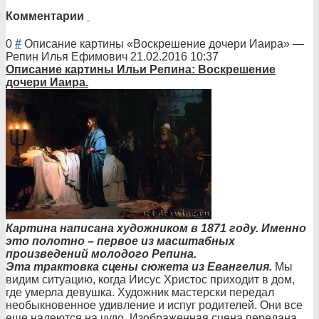
Комментарии
0
#
Описание картины «Воскрешение дочери Иаира»
—
Репин Илья Ефимович
21.02.2016 10:37
Описани
е картины Ильи Репина: Воскрешение
дочери Иаира.
Картина написана художником в 1871 году. Именно
это полотно – первое из масштабных
произведений молодого Репина.
Эта трактовка сцены сюжета из Евангелия.
Мы
видим ситуацию, когда Иисус Христос приходит в дом,
где умерла девушка. Художник мастерски передал
необыкновенное удивление и испуг родителей. Они все
еще надеются на чудо. Изображенная сцена передана