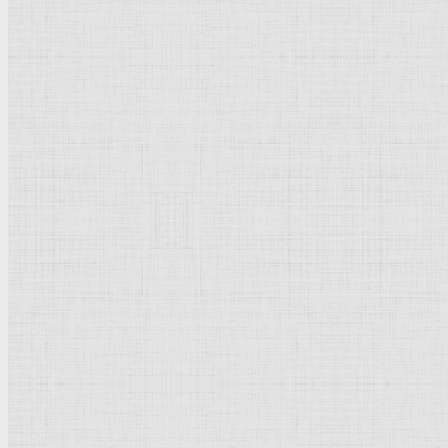
Барокко
Романтизм
Романский стиль
Импрессионизм
Модерн
Символизм
Готика
Модернизм
Кубизм
Абстрактное искусство
Маньеризм
Брутализм
Термины понятия
Рисунок
Графика
Живопись
Пейзаж
Скульптура
Декоративно-прикладное искусство
Гравюра
Выставки художественные
Портрет