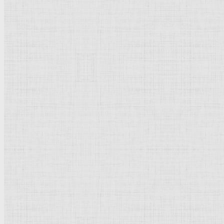
137 x 116 см.
Холст, масло.
Барокко
.
Нидерланды
(
Голландия
).
Берлин
. Государственные
музеи
.
Рейтинг
: 5 / 1 голос
Пожалуйста, оцените
Добавить комментарий
Культурное наследие