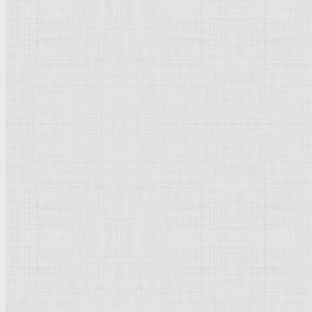
Флорентийская школа
Третьяковская галерея
Владимиро-Суздальская школа
Русский музей
Кремль Московский
Лувр
Эрмитаж
Дрезденская картинная галерея
Красная площадь
Уффици
Венецианская школа
Прадо
Болонская Школа
Венециановская школа
Василия Блаженного храм
Направления стили
Реализм
Возрождение
Классицизм