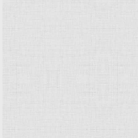
Иаков борется с ангелом. 1659 —