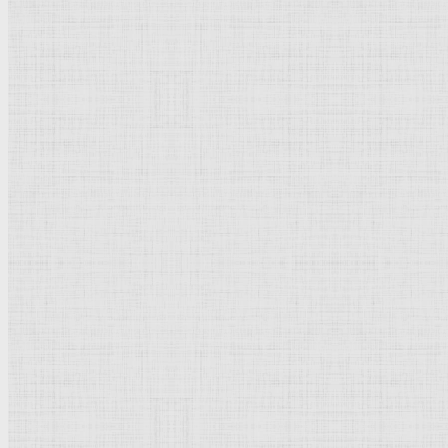
Натюрморт
Бытовой жанр
Музеи художественные
Исторический жанр
Миниатюра
Картина
Страны города
Рим Древний
Киевская Русь
Москва
Египет Древний
Греция Древняя
Италия
Ленинград
Византия
Нидерланды
Флоренция
Германия
Суздаль
Владимир
Великобритания