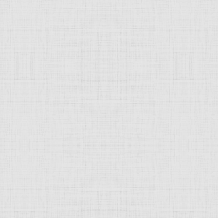
 это изображение
JComments