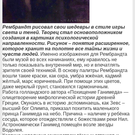
Рембрандт рисовал свои шедевры в стиле игры
света и теней. Творец стал основоположнико
м
создания в картинах психологической
направленности. Рисунок – понятие расширенное,
которое хранит на полотне все тайны жизни и
чувств людей.
Именно изображения для Рембрандта
были музой во всех начинаниях, ему нравилось не
только показывать внутренний мир, но и впечатлять
зрителя своей техникой. В основу палитры Рембрандта
вошли такие краски, как охра, умбра жжёная, кадмий
жёлтый, марс коричневый. При помощи этих цветов,
даже мерклый грунт, становился гармоничным.
Работа голландского автора «Похищение Ганимеда» —
олицетворение мифологической истории древней
Греции. Окунаясь в историю ,вспоминаешь, как Зевс –
высший бог Олимпа, приказал похитить маленького
принца Ганимеда на небо. Причина – наличие у ребёнка
сосуда, которое отождествляли с божествами реки Нил.
Астрономически Ганимед помещён возле звезды
Водолея.