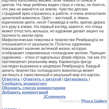
Картина наполнена множеством тёмных оттенков и
цветов. На лице ребёнка виден страх и слезы, он боится,
что уже не вернётся на землю. Чувство детских
страданий ярко отразилось в работе, и очень впечатлило
ценителей живописи. Орёл – жестокий, в тёмно-
коричнево
м цвете, несет Ганимеда в небо, крепко держа
его руку в клюве. На первый взгляд, кажется, что птица
может отпустить малыша, но художник делает акцент на
прочность хватки орла.
Мифологическая тематика в творчестве Рембрандта не
отказывается от реальности. Полотна художника
показывают наличие античной жизни, которую
отображают современные голландские жители. Принцип
художника – отказ от идеальных форм образа, так как это
противоречит реальному миру. Карикатура фигур
наглядно выражена в шедеврах Рембрандта. Каждый
ценить творчества голландского живописца может
заглянуть в таинственный и реальный мир его картин.
Ответить
|
Ответить с цитатой
|
Цитировать
|
Сообщить модератору
Обновить список комментариев
Добавить комментарий
JComments
Powered by
Phoca Gallery