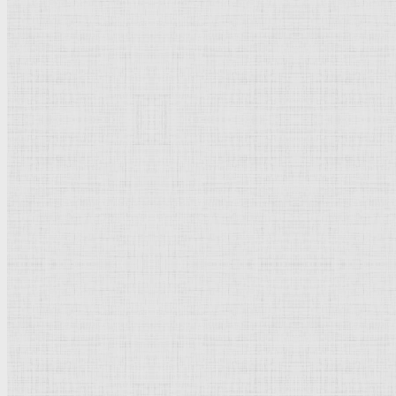
58,3 x 46,6 см.
Холст, масло.
Барокко
.
Нидерланды
(
Голландия
).
Амстердам
. Рейксмузеум.
Рейтинг
: 5 / 1 голос
Пожалуйста, оцените
Добавить комментарий
Культурное наследие