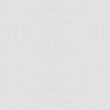
 это изображение
JComments