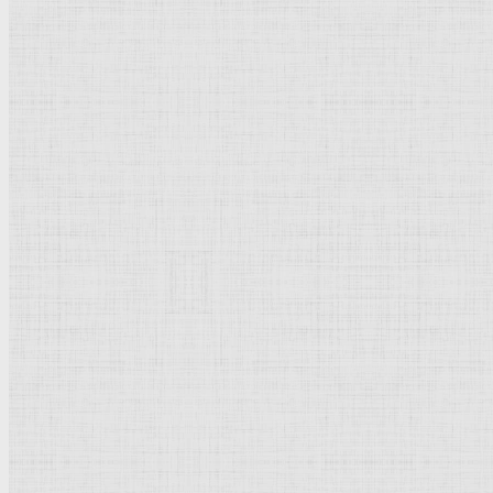
Иеремия, скорбящий о разрушении
Иерусалима
. 1630 —