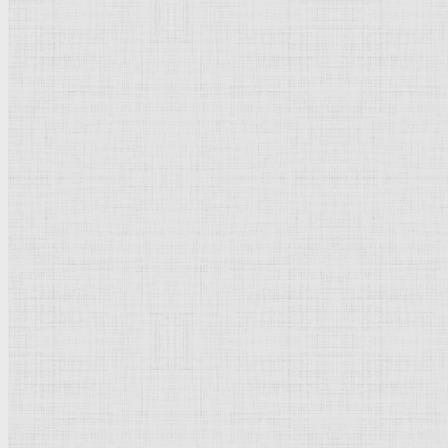
Флорентийская школа
Третьяковская галерея
Владимиро-Суздальская школа
Русский музей
Кремль Московский
Лувр
Эрмитаж
Дрезденская картинная галерея
Красная площадь
Уффици
Венецианская школа
Прадо
Болонская Школа
Венециановская школа
Василия Блаженного храм
Направления стили
Реализм
Возрождение
Классицизм