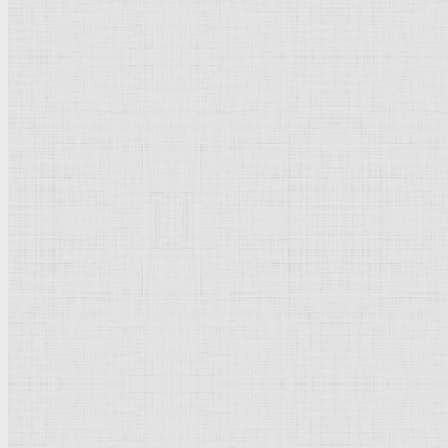
Барокко
Романтизм
Романский стиль
Импрессионизм
Модерн
Символизм
Готика
Модернизм
Кубизм
Абстрактное искусство
Маньеризм
Брутализм
Термины понятия
Рисунок
Графика
Живопись
Пейзаж
Скульптура
Декоративно-прикладное искусство
Гравюра
Выставки художественные
Портрет