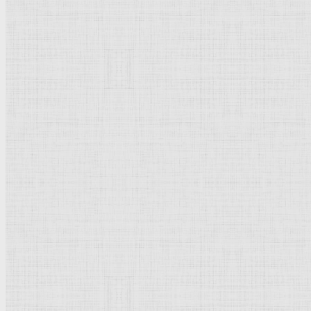
Натюрморт
Бытовой жанр
Музеи художественные
Исторический жанр
Миниатюра
Картина
Страны города
Рим Древний
Киевская Русь
Москва
Египет Древний
Греция Древняя
Италия
Ленинград
Византия
Нидерланды
Флоренция
Германия
Суздаль
Владимир
Великобритания