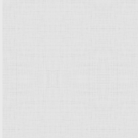
Аллегория (Феникс). 1658 —