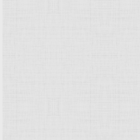
Флорентийская школа
Третьяковская галерея
Владимиро-Суздальская школа
Русский музей
Кремль Московский
Лувр
Эрмитаж
Дрезденская картинная галерея
Красная площадь
Уффици
Венецианская школа
Прадо
Болонская Школа
Венециановская школа
Василия Блаженного храм
Направления стили
Реализм
Возрождение
Классицизм