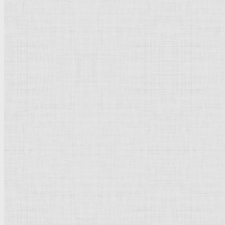
Офорт
178 x 180 мм
Собрание Я. де Брёйна
Рейтинг
: 5 / 1 голос
Пожалуйста, оцените
Добавить комментарий
Культурное наследие