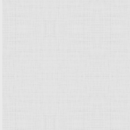
Натюрморт
Бытовой жанр
Музеи художественные
Исторический жанр
Миниатюра
Картина
Страны города
Рим Древний
Киевская Русь
Москва
Египет Древний
Греция Древняя
Италия
Ленинград
Византия
Нидерланды
Флоренция
Германия
Суздаль
Владимир
Великобритания