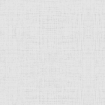
 это изображение
JComments