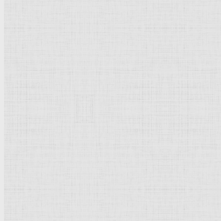
Барокко
Романтизм
Романский стиль
Импрессионизм
Модерн
Символизм
Готика
Модернизм
Кубизм
Абстрактное искусство
Маньеризм
Брутализм
Термины понятия
Рисунок
Графика
Живопись
Пейзаж
Скульптура
Декоративно-прикладное искусство
Гравюра
Выставки художественные
Портрет