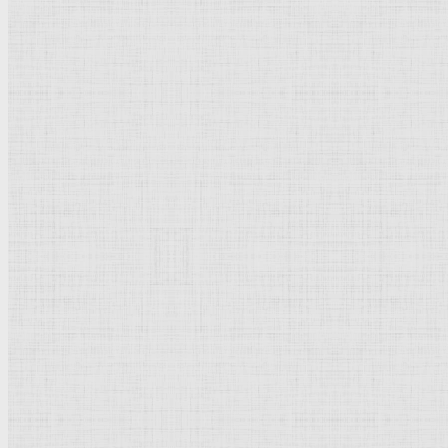
Портрет Титуса ван Рейна (сына
Рембрандта
). 1652 —