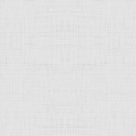
 это изображение
JComments