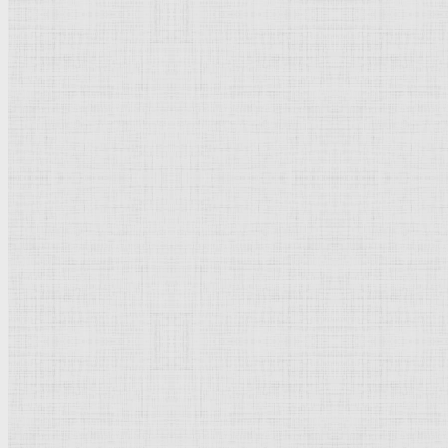
Флорентийская школа
Третьяковская галерея
Владимиро-Суздальская школа
Русский музей
Кремль Московский
Лувр
Эрмитаж
Дрезденская картинная галерея
Красная площадь
Уффици
Венецианская школа
Прадо
Болонская Школа
Венециановская школа
Василия Блаженного храм
Направления стили
Реализм
Возрождение
Классицизм