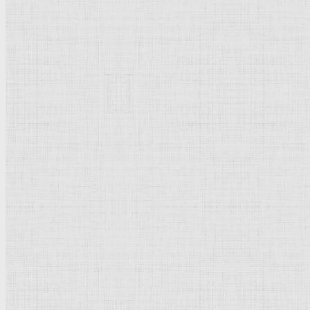
Офорт
102 x 72 мм
Собрание Я. де Брёйна
Рейтинг
: 5 / 1 голос
Пожалуйста, оцените
Добавить комментарий
Культурное наследие