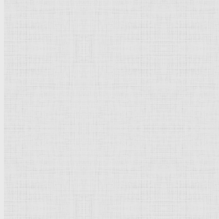
Натюрморт
Бытовой жанр
Музеи художественные
Исторический жанр
Миниатюра
Картина
Страны города
Рим Древний
Киевская Русь
Москва
Египет Древний
Греция Древняя
Италия
Ленинград
Византия
Нидерланды
Флоренция
Германия
Суздаль
Владимир
Великобритания