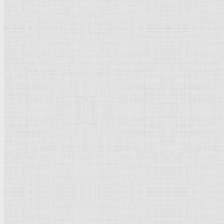
Барокко
Романтизм
Романский стиль
Импрессионизм
Модерн
Символизм
Готика
Модернизм
Кубизм
Абстрактное искусство
Маньеризм
Брутализм
Термины понятия
Рисунок
Графика
Живопись
Пейзаж
Скульптура
Декоративно-прикладное искусство
Гравюра
Выставки художественные
Портрет