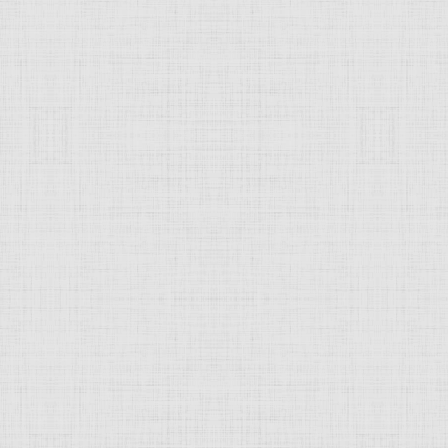
 это изображение
JComments