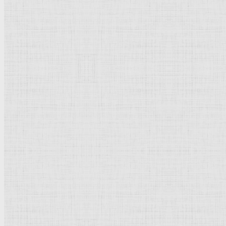
Офорт
95 x 65 мм
Собрание Я. де Брёйна
Рейтинг
: 0 / 0 голос
Пожалуйста, оцените
Добавить комментарий
Культурное наследие