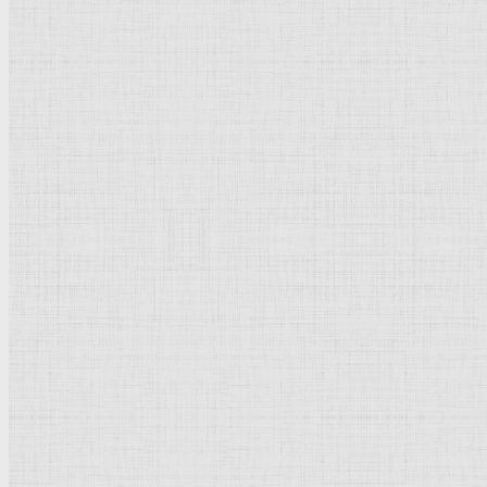
Барокко
Романтизм
Романский стиль
Импрессионизм
Модерн
Символизм
Готика
Модернизм
Кубизм
Абстрактное искусство
Маньеризм
Брутализм
Термины понятия
Рисунок
Графика
Живопись
Пейзаж
Скульптура
Декоративно-прикладное искусство
Гравюра
Выставки художественные
Портрет