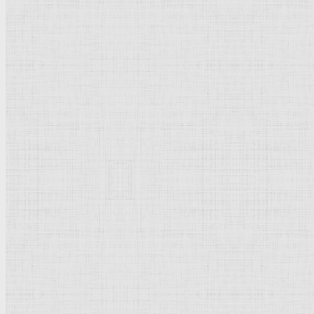
Художник, рисующий со слепка. 1641 —