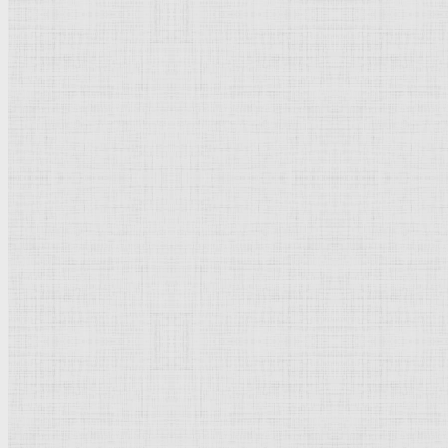
Флорентийская школа
Третьяковская галерея
Владимиро-Суздальская школа
Русский музей
Кремль Московский
Лувр
Эрмитаж
Дрезденская картинная галерея
Красная площадь
Уффици
Венецианская школа
Прадо
Болонская Школа
Венециановская школа
Василия Блаженного храм
Направления стили
Реализм
Возрождение
Классицизм