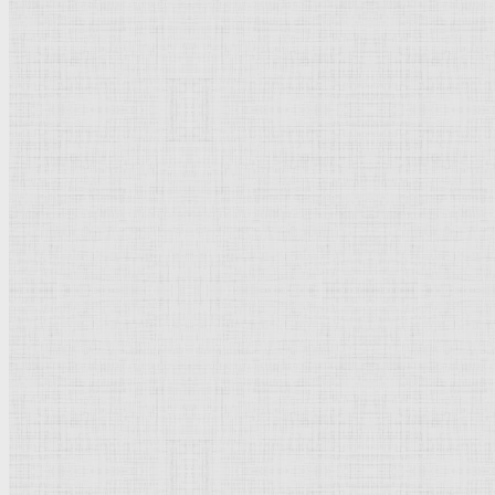
Натюрморт
Бытовой жанр
Музеи художественные
Исторический жанр
Миниатюра
Картина
Страны города
Рим Древний
Киевская Русь
Москва
Египет Древний
Греция Древняя
Италия
Ленинград
Византия
Нидерланды
Флоренция
Германия
Суздаль
Владимир
Великобритания