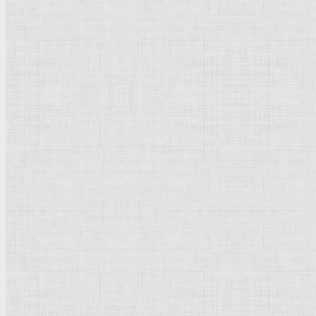
Офорт
72 x 61 мм
Собрание Я. де Брёйна
Рейтинг
: 0 / 0 голос
Пожалуйста, оцените
Добавить комментарий
Культурное наследие