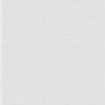
Натюрморт
Бытовой жанр
Музеи художественные
Исторический жанр
Миниатюра
Картина
Страны города
Рим Древний
Киевская Русь
Москва
Египет Древний
Греция Древняя
Италия
Ленинград
Византия
Нидерланды
Флоренция
Германия
Суздаль
Владимир
Великобритания