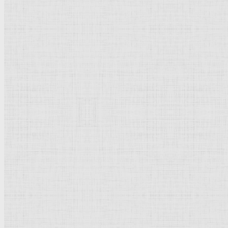
Барокко
Романтизм
Романский стиль
Импрессионизм
Модерн
Символизм
Готика
Модернизм
Кубизм
Абстрактное искусство
Маньеризм
Брутализм
Термины понятия
Рисунок
Графика
Живопись
Пейзаж
Скульптура
Декоративно-прикладное искусство
Гравюра
Выставки художественные
Портрет