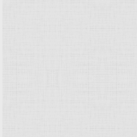
Автопортрет с раскрытым ртом. 1630 —