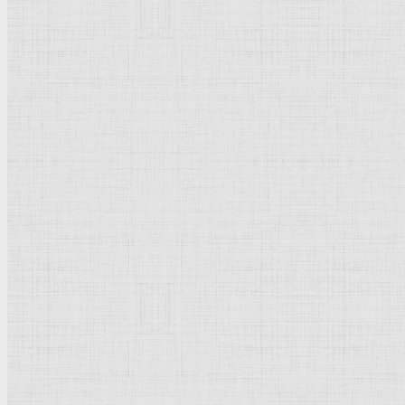
Флорентийская школа
Третьяковская галерея
Владимиро-Суздальская школа
Русский музей
Кремль Московский
Лувр
Эрмитаж
Дрезденская картинная галерея
Красная площадь
Уффици
Венецианская школа
Прадо
Болонская Школа
Венециановская школа
Василия Блаженного храм
Направления стили
Реализм
Возрождение
Классицизм