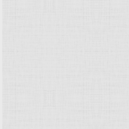
Флорентийская школа
Третьяковская галерея
Владимиро-Суздальская школа
Русский музей
Кремль Московский
Лувр
Эрмитаж
Дрезденская картинная галерея
Красная площадь
Уффици
Венецианская школа
Прадо
Болонская Школа
Венециановская школа
Василия Блаженного храм
Направления стили
Реализм
Возрождение
Классицизм