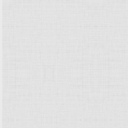
Набросок к левой группе "Синдиков".1662 —