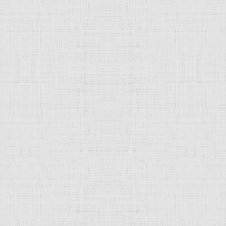
 это изображение
JComments