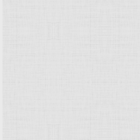
Натюрморт
Бытовой жанр
Музеи художественные
Исторический жанр
Миниатюра
Картина
Страны города
Рим Древний
Киевская Русь
Москва
Египет Древний
Греция Древняя
Италия
Ленинград
Византия
Нидерланды
Флоренция
Германия
Суздаль
Владимир
Великобритания