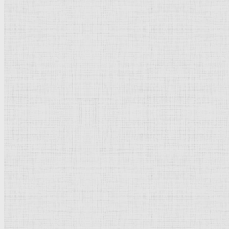
Барокко
Романтизм
Романский стиль
Импрессионизм
Модерн
Символизм
Готика
Модернизм
Кубизм
Абстрактное искусство
Маньеризм
Брутализм
Термины понятия
Рисунок
Графика
Живопись
Пейзаж
Скульптура
Декоративно-прикладное искусство
Гравюра
Выставки художественные
Портрет