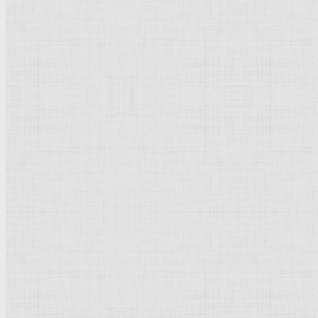
Бумага, тростниковое перо, коричневый тон, размывка
17,3 x 20,5
Гравюрный
кабинет
Берлин
Рейтинг
: 5 / 1 голос
Пожалуйста, оцените
Добавить комментарий
Культурное наследие