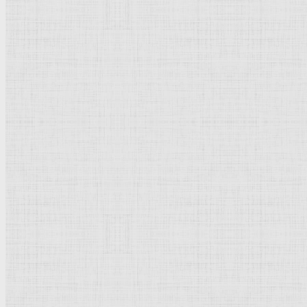
Флорентийская школа
Третьяковская галерея
Владимиро-Суздальская школа
Русский музей
Кремль Московский
Лувр
Эрмитаж
Дрезденская картинная галерея
Красная площадь
Уффици
Венецианская школа
Прадо
Болонская Школа
Венециановская школа
Василия Блаженного храм
Направления стили
Реализм
Возрождение
Классицизм