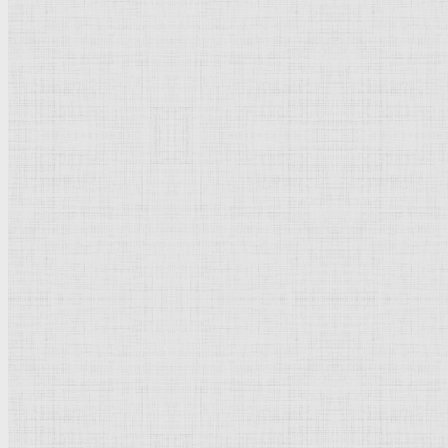
Бумага, перо,
кисть
,
бистр
, размывка, красный и черный мел
28,5 x 19
Музей
Бойманс ван Бейнинген
Роттердам
Рейтинг
: 5 / 1 голос
Пожалуйста, оцените
Добавить комментарий
Культурное наследие