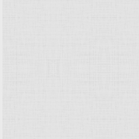
Барокко
Романтизм
Романский стиль
Импрессионизм
Модерн
Символизм
Готика
Модернизм
Кубизм
Абстрактное искусство
Маньеризм
Брутализм
Термины понятия
Рисунок
Графика
Живопись
Пейзаж
Скульптура
Декоративно-прикладное искусство
Гравюра
Выставки художественные
Портрет