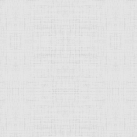
 это изображение
JComments