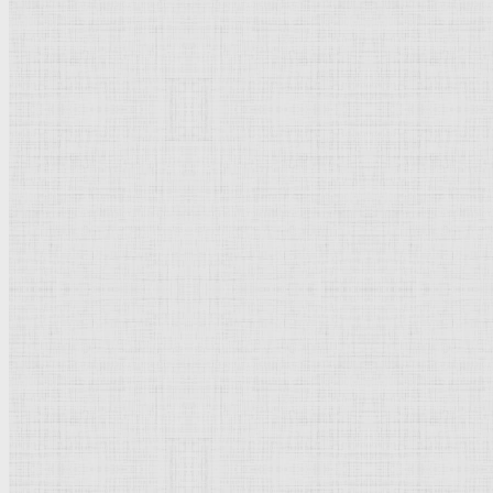
Натюрморт
Бытовой жанр
Музеи художественные
Исторический жанр
Миниатюра
Картина
Страны города
Рим Древний
Киевская Русь
Москва
Египет Древний
Греция Древняя
Италия
Ленинград
Византия
Нидерланды
Флоренция
Германия
Суздаль
Владимир
Великобритания