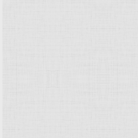
Пророк Нафан перед Давидом. 1655 —