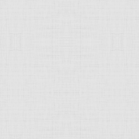
 это изображение
JComments