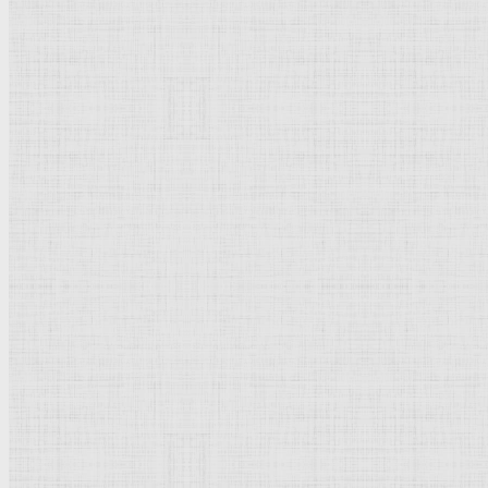
Натюрморт
Бытовой жанр
Музеи художественные
Исторический жанр
Миниатюра
Картина
Страны города
Рим Древний
Киевская Русь
Москва
Египет Древний
Греция Древняя
Италия
Ленинград
Византия
Нидерланды
Флоренция
Германия
Суздаль
Владимир
Великобритания