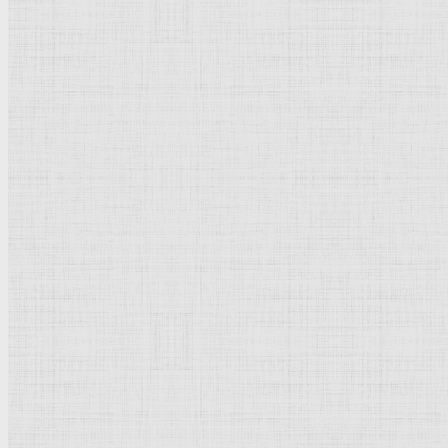
Флорентийская школа
Третьяковская галерея
Владимиро-Суздальская школа
Русский музей
Кремль Московский
Лувр
Эрмитаж
Дрезденская картинная галерея
Красная площадь
Уффици
Венецианская школа
Прадо
Болонская Школа
Венециановская школа
Василия Блаженного храм
Направления стили
Реализм
Возрождение
Классицизм