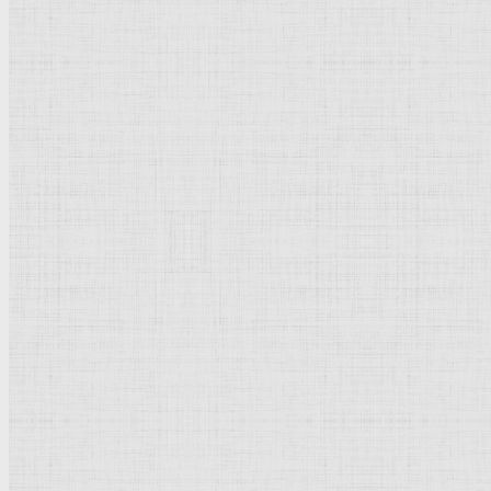
Барокко
Романтизм
Романский стиль
Импрессионизм
Модерн
Символизм
Готика
Модернизм
Кубизм
Абстрактное искусство
Маньеризм
Брутализм
Термины понятия
Рисунок
Графика
Живопись
Пейзаж
Скульптура
Декоративно-прикладное искусство
Гравюра
Выставки художественные
Портрет