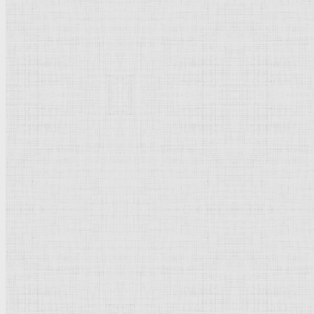
Перо, отмывка
170 x 242 мм
Штеделевский художественный институт
Франкфурт-на-Майне
Рейтинг
: 0 / 0 голос
Пожалуйста, оцените
Добавить комментарий
Культурное наследие