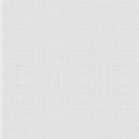
Портрет Саскии в тюрбане. 1641-1643 —