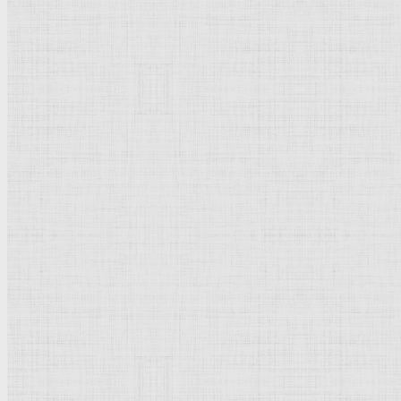
Натюрморт
Бытовой жанр
Музеи художественные
Исторический жанр
Миниатюра
Картина
Страны города
Рим Древний
Киевская Русь
Москва
Египет Древний
Греция Древняя
Италия
Ленинград
Византия
Нидерланды
Флоренция
Германия
Суздаль
Владимир
Великобритания