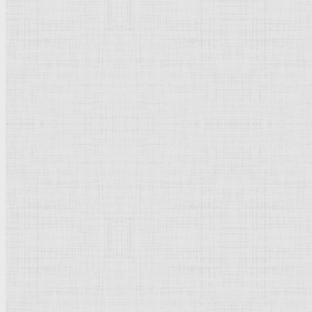
Флорентийская школа
Третьяковская галерея
Владимиро-Суздальская школа
Русский музей
Кремль Московский
Лувр
Эрмитаж
Дрезденская картинная галерея
Красная площадь
Уффици
Венецианская школа
Прадо
Болонская Школа
Венециановская школа
Василия Блаженного храм
Направления стили
Реализм
Возрождение
Классицизм