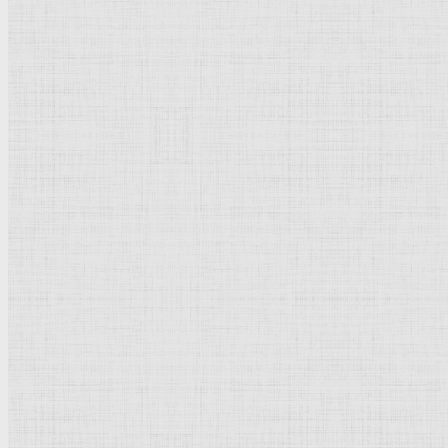
Черный мел,
кисть
бистром
и коричневой
тушью
, на серой бумаге
195 x 140 мм
Музей
Бонна
Байонна
Рейтинг
: 5 / 1 голос
Пожалуйста, оцените
Добавить комментарий
Культурное наследие