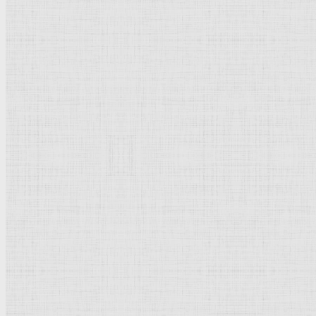
Барокко
Романтизм
Романский стиль
Импрессионизм
Модерн
Символизм
Готика
Модернизм
Кубизм
Абстрактное искусство
Маньеризм
Брутализм
Термины понятия
Рисунок
Графика
Живопись
Пейзаж
Скульптура
Декоративно-прикладное искусство
Гравюра
Выставки художественные
Портрет