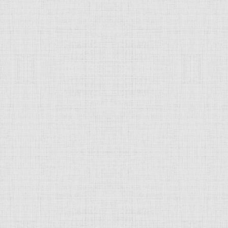
 это изображение
JComments