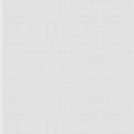
Натюрморт
Бытовой жанр
Музеи художественные
Исторический жанр
Миниатюра
Картина
Страны города
Рим Древний
Киевская Русь
Москва
Египет Древний
Греция Древняя
Италия
Ленинград
Византия
Нидерланды
Флоренция
Германия
Суздаль
Владимир
Великобритания