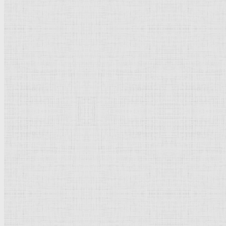
Барокко
Романтизм
Романский стиль
Импрессионизм
Модерн
Символизм
Готика
Модернизм
Кубизм
Абстрактное искусство
Маньеризм
Брутализм
Термины понятия
Рисунок
Графика
Живопись
Пейзаж
Скульптура
Декоративно-прикладное искусство
Гравюра
Выставки художественные
Портрет