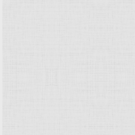
Ревекка дает напиться Елеазару. 1640-1655 —