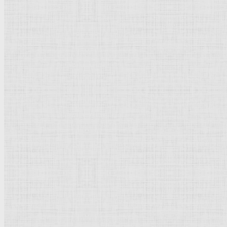
Флорентийская школа
Третьяковская галерея
Владимиро-Суздальская школа
Русский музей
Кремль Московский
Лувр
Эрмитаж
Дрезденская картинная галерея
Красная площадь
Уффици
Венецианская школа
Прадо
Болонская Школа
Венециановская школа
Василия Блаженного храм
Направления стили
Реализм
Возрождение
Классицизм