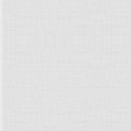
Перо
204 x 326 мм
Национальная
галерея
Вашингтон
Рейтинг
: 5 / 1 голос
Пожалуйста, оцените
Добавить комментарий
Культурное наследие