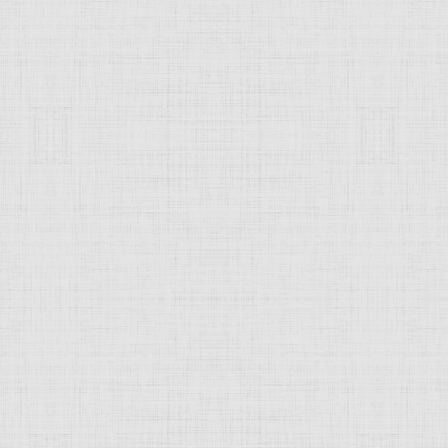
 это изображение
JComments