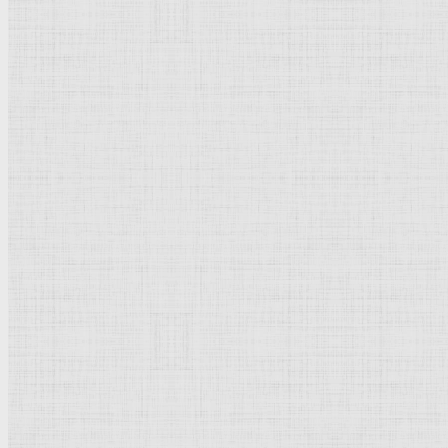
Флорентийская школа
Третьяковская галерея
Владимиро-Суздальская школа
Русский музей
Кремль Московский
Лувр
Эрмитаж
Дрезденская картинная галерея
Красная площадь
Уффици
Венецианская школа
Прадо
Болонская Школа
Венециановская школа
Василия Блаженного храм
Направления стили
Реализм
Возрождение
Классицизм