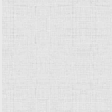
Натюрморт
Бытовой жанр
Музеи художественные
Исторический жанр
Миниатюра
Картина
Страны города
Рим Древний
Киевская Русь
Москва
Египет Древний
Греция Древняя
Италия
Ленинград
Византия
Нидерланды
Флоренция
Германия
Суздаль
Владимир
Великобритания