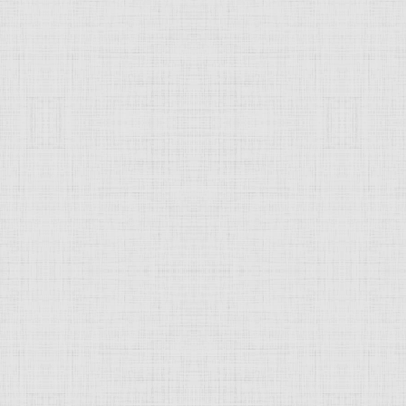
 это изображение
JComments