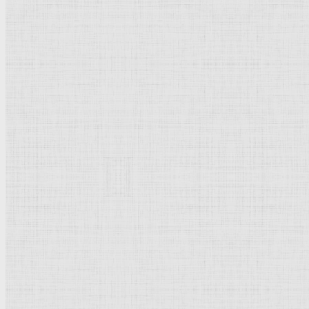
Христос является Марие Магдалине. 1638-1643 —