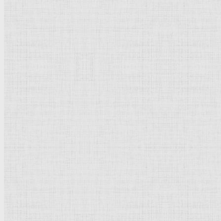
Перо
152 x 190 мм
Риксмузеум
Амстердам
Рейтинг
: 5 / 1 голос
Пожалуйста, оцените
Добавить комментарий
Культурное наследие