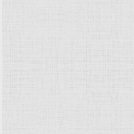
Барокко
Романтизм
Романский стиль
Импрессионизм
Модерн
Символизм
Готика
Модернизм
Кубизм
Абстрактное искусство
Маньеризм
Брутализм
Термины понятия
Рисунок
Графика
Живопись
Пейзаж
Скульптура
Декоративно-прикладное искусство
Гравюра
Выставки художественные
Портрет