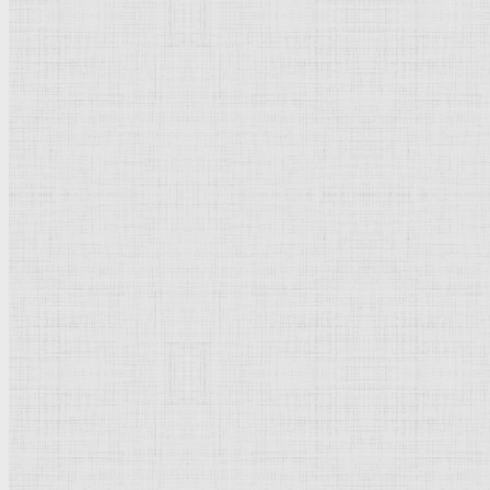
Флорентийская школа
Третьяковская галерея
Владимиро-Суздальская школа
Русский музей
Кремль Московский
Лувр
Эрмитаж
Дрезденская картинная галерея
Красная площадь
Уффици
Венецианская школа
Прадо
Болонская Школа
Венециановская школа
Василия Блаженного храм
Направления стили
Реализм
Возрождение
Классицизм