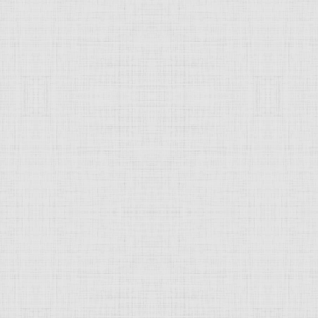
 это изображение
JComments