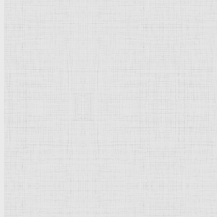
Барокко
Романтизм
Романский стиль
Импрессионизм
Модерн
Символизм
Готика
Модернизм
Кубизм
Абстрактное искусство
Маньеризм
Брутализм
Термины понятия
Рисунок
Графика
Живопись
Пейзаж
Скульптура
Декоративно-прикладное искусство
Гравюра
Выставки художественные
Портрет