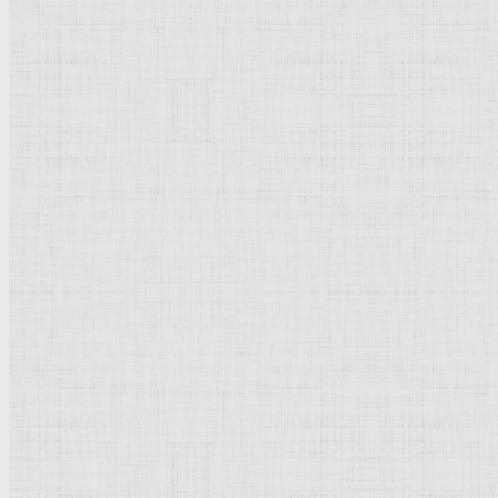
Натюрморт
Бытовой жанр
Музеи художественные
Исторический жанр
Миниатюра
Картина
Страны города
Рим Древний
Киевская Русь
Москва
Египет Древний
Греция Древняя
Италия
Ленинград
Византия
Нидерланды
Флоренция
Германия
Суздаль
Владимир
Великобритания