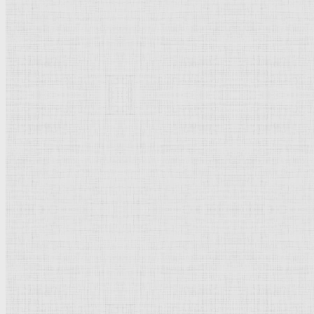
Сангина и черный мел, отмывка коричневым тоном, на бумаге
189 x 240 мм
Музей
Ашмолеан
Оксфорд
Рейтинг
: 5 / 1 голос
Пожалуйста, оцените
Добавить комментарий
Культурное наследие