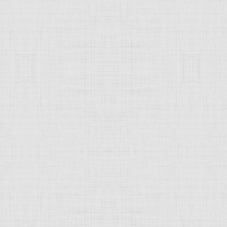
 это изображение
JComments