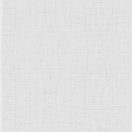
Флорентийская школа
Третьяковская галерея
Владимиро-Суздальская школа
Русский музей
Кремль Московский
Лувр
Эрмитаж
Дрезденская картинная галерея
Красная площадь
Уффици
Венецианская школа
Прадо
Болонская Школа
Венециановская школа
Василия Блаженного храм
Направления стили
Реализм
Возрождение
Классицизм