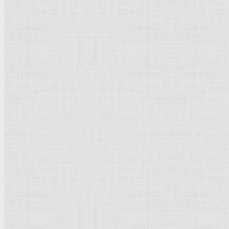
Натюрморт
Бытовой жанр
Музеи художественные
Исторический жанр
Миниатюра
Картина
Страны города
Рим Древний
Киевская Русь
Москва
Египет Древний
Греция Древняя
Италия
Ленинград
Византия
Нидерланды
Флоренция
Германия
Суздаль
Владимир
Великобритания