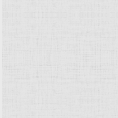
Барокко
Романтизм
Романский стиль
Импрессионизм
Модерн
Символизм
Готика
Модернизм
Кубизм
Абстрактное искусство
Маньеризм
Брутализм
Термины понятия
Рисунок
Графика
Живопись
Пейзаж
Скульптура
Декоративно-прикладное искусство
Гравюра
Выставки художественные
Портрет