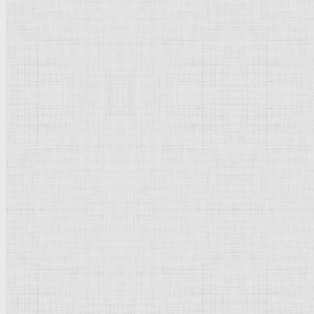
Дерево, масло
46,5 x 68,5
Картинная галерея
старых мастеров
Кассель
Рейтинг
: 5 / 1 голос
Пожалуйста, оцените
Добавить комментарий
Культурное наследие