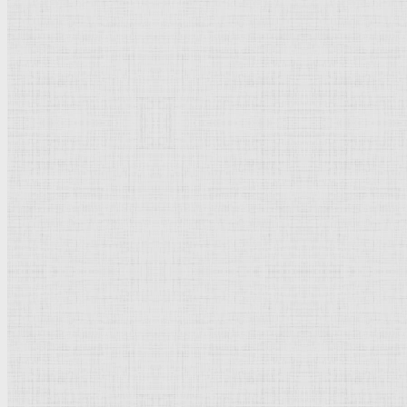
Карандаш
, бумага; 33,5 х 26,6 см.
Государственная
Третьяковская галерея
.
Москва
.
Россия
.
Рейтинг
: 5 / 1 голос
Пожалуйста, оцените
Добавить комментарий
Культурное наследие