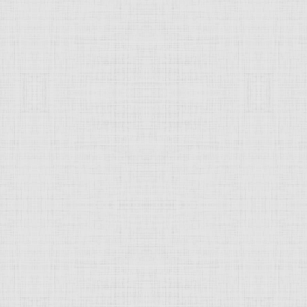
 это изображение
JComments