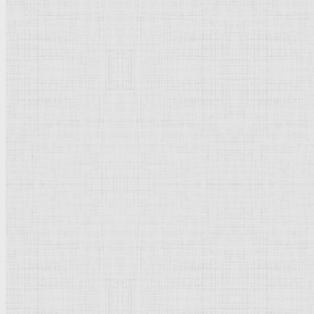
Натюрморт
Бытовой жанр
Музеи художественные
Исторический жанр
Миниатюра
Картина
Страны города
Рим Древний
Киевская Русь
Москва
Египет Древний
Греция Древняя
Италия
Ленинград
Византия
Нидерланды
Флоренция
Германия
Суздаль
Владимир
Великобритания