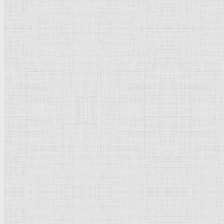
Барокко
Романтизм
Романский стиль
Импрессионизм
Модерн
Символизм
Готика
Модернизм
Кубизм
Абстрактное искусство
Маньеризм
Брутализм
Термины понятия
Рисунок
Графика
Живопись
Пейзаж
Скульптура
Декоративно-прикладное искусство
Гравюра
Выставки художественные
Портрет