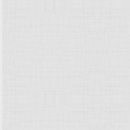
Флорентийская школа
Третьяковская галерея
Владимиро-Суздальская школа
Русский музей
Кремль Московский
Лувр
Эрмитаж
Дрезденская картинная галерея
Красная площадь
Уффици
Венецианская школа
Прадо
Болонская Школа
Венециановская школа
Василия Блаженного храм
Направления стили
Реализм
Возрождение
Классицизм