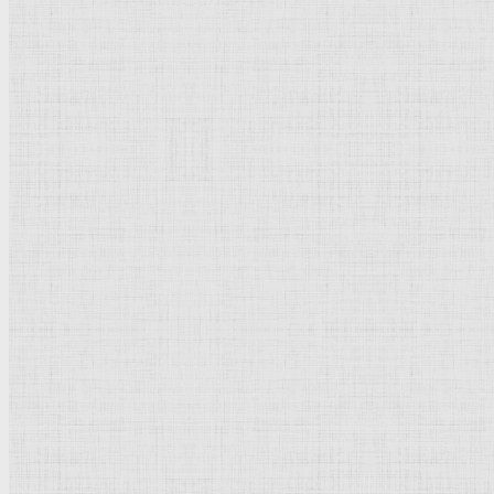
Гуашь,
акварель
, бумага на ткани; 30,2 x 41,5 см.
Москва
.
Государственная
Третьяковская галерея
.
Россия
.
Рейтинг
: 5 / 1 голос
Пожалуйста, оцените
Добавить комментарий
Культурное наследие