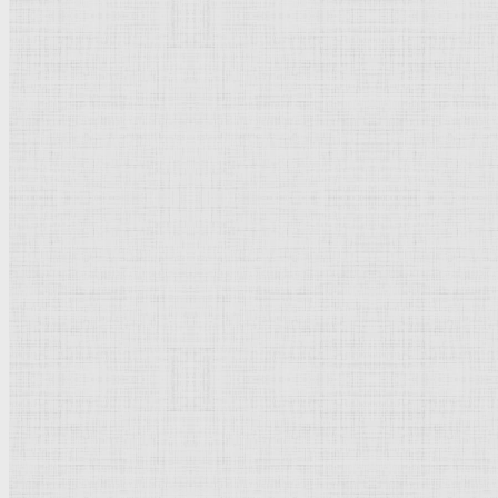
Флорентийская школа
Третьяковская галерея
Владимиро-Суздальская школа
Русский музей
Кремль Московский
Лувр
Эрмитаж
Дрезденская картинная галерея
Красная площадь
Уффици
Венецианская школа
Прадо
Болонская Школа
Венециановская школа
Василия Блаженного храм
Направления стили
Реализм
Возрождение
Классицизм