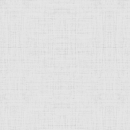
 это изображение
JComments