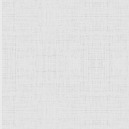
Барокко
Романтизм
Романский стиль
Импрессионизм
Модерн
Символизм
Готика
Модернизм
Кубизм
Абстрактное искусство
Маньеризм
Брутализм
Термины понятия
Рисунок
Графика
Живопись
Пейзаж
Скульптура
Декоративно-прикладное искусство
Гравюра
Выставки художественные
Портрет