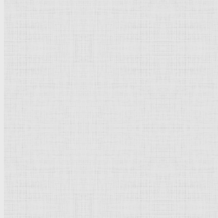
Натюрморт
Бытовой жанр
Музеи художественные
Исторический жанр
Миниатюра
Картина
Страны города
Рим Древний
Киевская Русь
Москва
Египет Древний
Греция Древняя
Италия
Ленинград
Византия
Нидерланды
Флоренция
Германия
Суздаль
Владимир
Великобритания