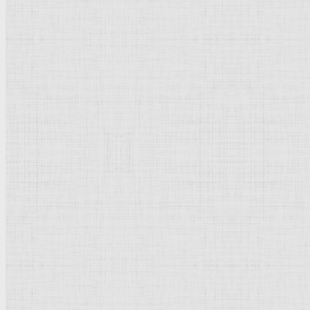
Барокко
Романтизм
Романский стиль
Импрессионизм
Модерн
Символизм
Готика
Модернизм
Кубизм
Абстрактное искусство
Маньеризм
Брутализм
Термины понятия
Рисунок
Графика
Живопись
Пейзаж
Скульптура
Декоративно-прикладное искусство
Гравюра
Выставки художественные
Портрет