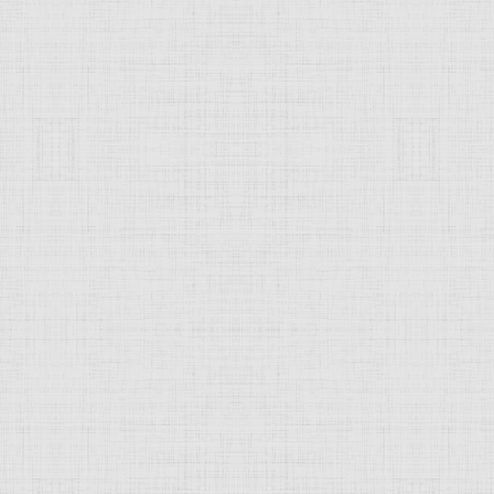
 это изображение
JComments