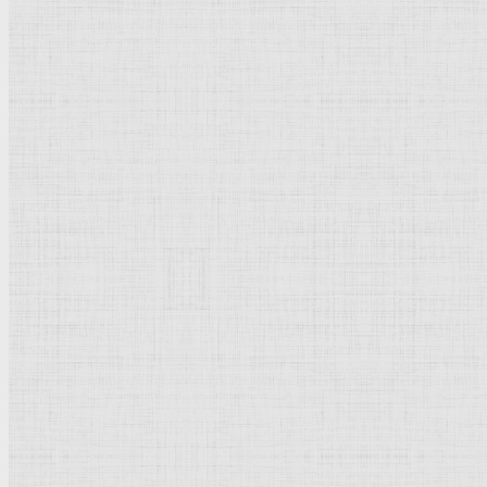
Одиссей и Навзикая, 1910 г. —