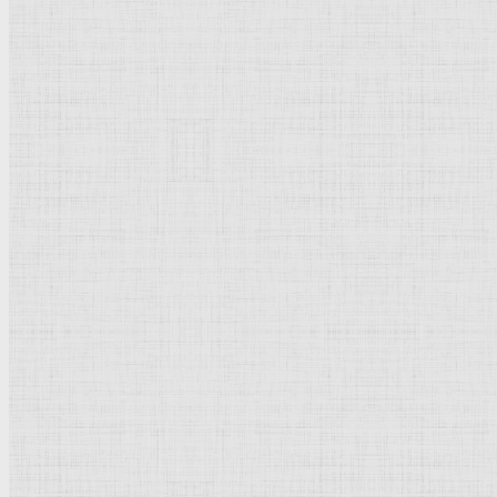
Москва
. Государственная
Третьяковская галерея
.
Рейтинг
: 5 / 1 голос
Пожалуйста, оцените
Добавить комментарий
Культурное наследие