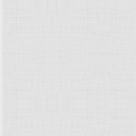
Флорентийская школа
Третьяковская галерея
Владимиро-Суздальская школа
Русский музей
Кремль Московский
Лувр
Эрмитаж
Дрезденская картинная галерея
Красная площадь
Уффици
Венецианская школа
Прадо
Болонская Школа
Венециановская школа
Василия Блаженного храм
Направления стили
Реализм
Возрождение
Классицизм