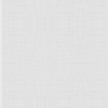
Натюрморт
Бытовой жанр
Музеи художественные
Исторический жанр
Миниатюра
Картина
Страны города
Рим Древний
Киевская Русь
Москва
Египет Древний
Греция Древняя
Италия
Ленинград
Византия
Нидерланды
Флоренция
Германия
Суздаль
Владимир
Великобритания