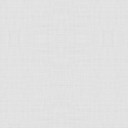
 это изображение
JComments