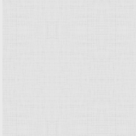
Натюрморт
Бытовой жанр
Музеи художественные
Исторический жанр
Миниатюра
Картина
Страны города
Рим Древний
Киевская Русь
Москва
Египет Древний
Греция Древняя
Италия
Ленинград
Византия
Нидерланды
Флоренция
Германия
Суздаль
Владимир
Великобритания