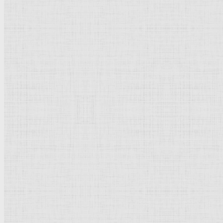
Барокко
Романтизм
Романский стиль
Импрессионизм
Модерн
Символизм
Готика
Модернизм
Кубизм
Абстрактное искусство
Маньеризм
Брутализм
Термины понятия
Рисунок
Графика
Живопись
Пейзаж
Скульптура
Декоративно-прикладное искусство
Гравюра
Выставки художественные
Портрет