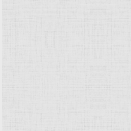
250 х 190 мм
Литография
Постимпрессионизм
Франция
Рейтинг
: 5 / 1 голос
Пожалуйста, оцените
Добавить комментарий
Культурное наследие