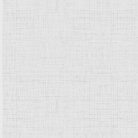
Флорентийская школа
Третьяковская галерея
Владимиро-Суздальская школа
Русский музей
Кремль Московский
Лувр
Эрмитаж
Дрезденская картинная галерея
Красная площадь
Уффици
Венецианская школа
Прадо
Болонская Школа
Венециановская школа
Василия Блаженного храм
Направления стили
Реализм
Возрождение
Классицизм