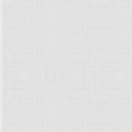
Женщина в комнате (
этюд
). 1893 —