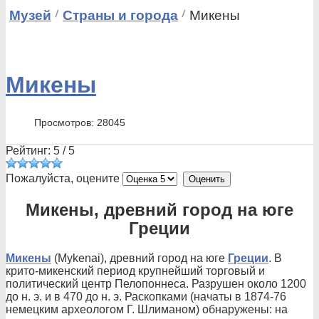
Музей
Страны и города
Микены
Микены
Просмотров: 28045
Рейтинг:
5
/
5
Пожалуйста, оцените
Микены, древний город на юге
Греции
Микены
(Mykenai), древний город на юге
Греции
. В
крито-микенский период крупнейший торговый и
политический центр Пелопоннеса. Разрушен около 1200
до н. э. и в 470 до н. э. Раскопками (начаты в 1874-76
немецким археологом Г. Шлиманом) обнаружены: на