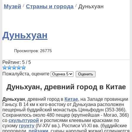
Музей
Страны и города
Дуньхуан
Дуньхуан
Просмотров: 26775
Рейтинг:
5
/
5
Пожалуйста, оцените
Дуньхуан, древний город в Китае
Дуньхуан
, древний город в
Китае
, на Западе провинции
Ганьсу. В 14 км к юго-востоку от Дуньхуана расположен
пещерный буддийский монастырь Цяньфодун (353-366).
Сохранилось около 480 пещер (крупнейшая - Могао, 366)
со
скульптурой
и росписями клеевыми красками по
сухому
грунту
(IV-XIV вв.). Росписи VI-XI вв. (буддийские
проповеди,
пейзажи
, сцены народной жизни) отличаются