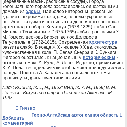
(деревянные маски, расписные сосуды). Города
колониального периода застраивались одноэтажными
домами из
адобы
. Наиболее интересны церковные
здания с широкими фасадами, нередко украшенные
резьбой, статуями и росписью на деревянных потолках-
артесонадо: собор в Комаягуа (1678-1825), собор Сан-
Мигель в Тегусигальпе (1675-1765) - оба с росписями X.
М. Гомеса; церковь Вирхен де лос Долорес в
Тегусигальпе (1732-1815). Современная
архитектура
развита слабо. В конце XIX - начале XX вв. сложилась
художественная школа; П. Селая Сьерра и К. Суньига
Фигероа обратились к национальным
историческим
и
бытовым темам; А. Руис, А. Лопес Родесно, примитивист
X. А. Веласкес идиллически отображают природу и жизнь
народа. Полотна А. Каналеса на социальные темы
проникнуты драматическими нотами.
Лит.: ИСиНМ, т. 1, М., 1962; ВИА, т. 7, М., 1969; В. М.
Полевой, Искусство стран Латинской Америки, М.,
1967.
Гнезно
Горно-Алтайская автономная область
Добавить
комментарий