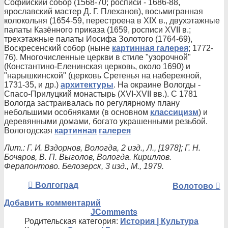
Софийский собор (1568-70; росписи - 1686-88,
ярославский мастер Д. Г. Плеханов), восьмигранная
колокольня (1654-59, перестроена в XIX в., двухэтажные
палаты Казённого приказа (1659, росписи XVII в.;
трехэтажные палаты Иосифа Золотого (1764-69),
Воскресенский собор (ныне
картинная галерея
; 1772-
76). Многочисленные церкви в стиле "узорочной"
(Константино-Еленинская церковь, около 1690) и
"нарышкинской" (церковь Сретенья на набережной,
1731-35, и др.)
архитектуры
. На окраине Вологды -
Спасо-Прилуцкий монастырь (XVI-XVII вв.). С 1781
Вологда застраивалась по регулярному плану
небольшими особняками (в основном
классицизм
) и
деревянными домами, богато украшенными резьбой.
Вологодская
картинная
галерея
Лит.: Г. И. Вздорнов, Вологда, 2 изд., Л., [1978]; Г. Н.
Бочаров, В. П. Выголов, Вологда. Кириллов.
Ферапонтово. Белозерск, 3 изд., М., 1979.
Волгоград
Волотово
Добавить комментарий
JComments
Родительская категория:
История | Культура