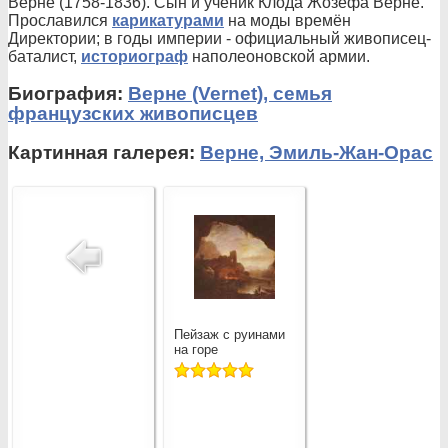
Верне (1758-1836). Сын и ученик Клода Жозефа Верне.
Прославился
карикатурами
на моды времён
Директории; в годы империи - официальный живописец-
баталист,
историограф
наполеоновской армии.
Биография:
Верне (Vernet), семья
французских живописцев
Картинная галерея:
Верне, Эмиль-Жан-Орас
Пейзаж с руинами
на горе