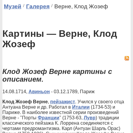
Музей
Галерея
Верне, Клод Жозеф
Картины — Верне, Клод
Жозеф
Клод Жозеф Верне картины с
описанием.
14.08.1714,
Авиньон
- 03.12.1789, Париж
Клод Жозеф Верне
,
пейзажист
. Учился у своего отца
Антуана Верне и др. Работал в
Италии
(1734-53) и
Париже. В наиболее известной серии произведений
Верне - "Порты
Франции
" (1753-63,
Лувр
) традиции
классического пейзажа К. Лоррена соединяются с
чертами предромантизма. Карл (Антуан Шарль Орас)