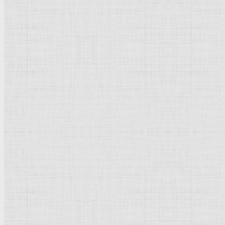
Абстрактное искусство
Маньеризм
Брутализм
Термины понятия
Рисунок
Графика
Живопись
Пейзаж
Скульптура
Декоративно-прикладное искусство
Гравюра
Выставки художественные
Портрет
Натюрморт
Бытовой жанр
Музеи художественные
Исторический жанр
Миниатюра
Картина
Страны города