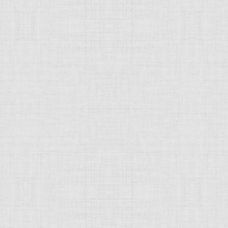
ввич
санием.
ец
, художник-символист и
график
, работал в жанрах
пейза
 Всероссийской
Академии художеств
, большая часть раб