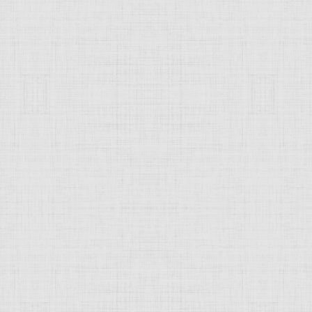
Крымский этюд
Парк усадьбы Я.
Любители бури
Лунный, 1913 г.
Жуковского в
Кучук-Кое, 1915 г.