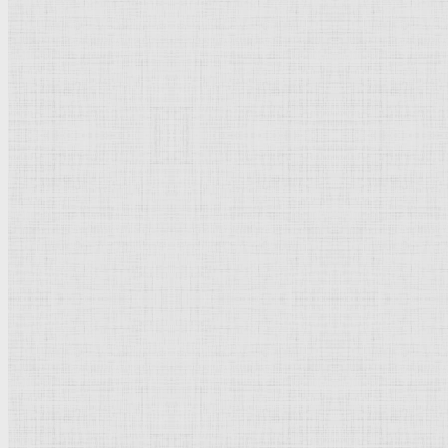
Утренняя молитва,
Золотая осень,
Дом Я. Жуковского
1908 г.
1908 - 1910 г.
в Кучук-Кое, 1910 г.
Показывать