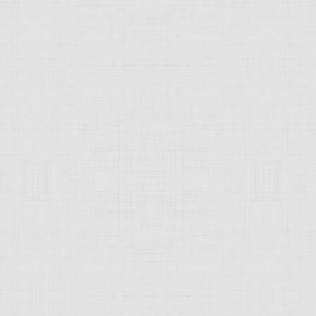
Вечер на Волге.
Затон. Волга, 1896
Затон. Разлив на
1900 г.
г.
Волге, 1900 г.
Сон. Декоративное
Торжество в небе,
Лунное, 1906 г.
панно, 1905 г.
1905 г.