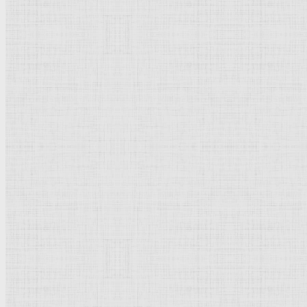
Картины — Уткин, Пётр Са
Пётр Саввич Уткин картины с опи
9 октября 1877, Тамбов — 17 октября 1934,
Ленинград
Пётр Саввич Уткин
—
российский
и советский
живопис
Работал в качестве профессора
живописного
факультета
Отечественной войны.