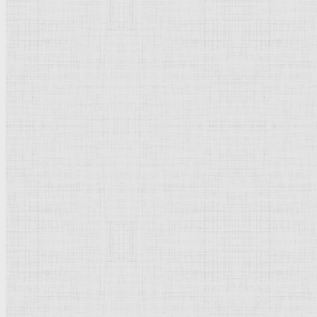
Рейтинг
Комментарии
Оценить эту категорию
Рейтинг
: 0 / 0 голос
Пожалуйста, оцените эту категорию
Культурное наследие
Флорентийская школа
Третьяковская галерея
Владимиро-Суздальская школа
Русский музей
Кремль Московский
Лувр
Эрмитаж