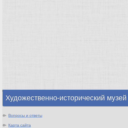
Рим Древний
Киевская Русь
Москва
Египет Древний
Греция Древняя
Италия
Ленинград
Византия
Нидерланды
Флоренция
Германия
Суздаль
Владимир
Великобритания
Шотландия
Художественно-исторический музей
Вопросы и ответы
Карта сайта