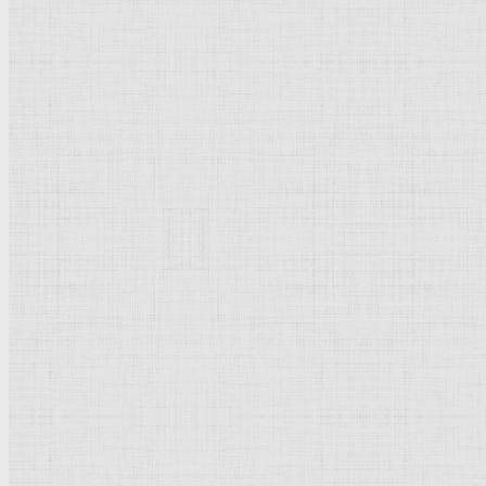
Дрезденская картинная галерея
Красная площадь
Уффици
Венецианская школа
Прадо
Болонская Школа
Венециановская школа
Василия Блаженного храм
Направления стили
Реализм
Возрождение
Классицизм
Барокко
Романтизм
Романский стиль
Импрессионизм
Модерн
Символизм
Готика
Модернизм
Кубизм