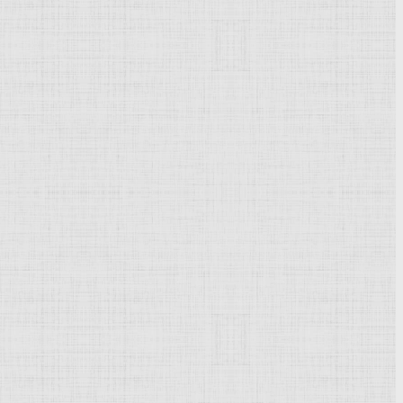
жа
,
натюрморта
, в журнальной и книжной графике.
от погибла в пожарах в Ленинграде во время Великой