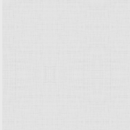
Натюрморт с
Окрестности
белым кувшином,
Саратова (Пруд),
1923 г.
1925 г.
Сумерки, 1901 г.
Ночь, 1904 г.
Опушка леса, 1905
г.