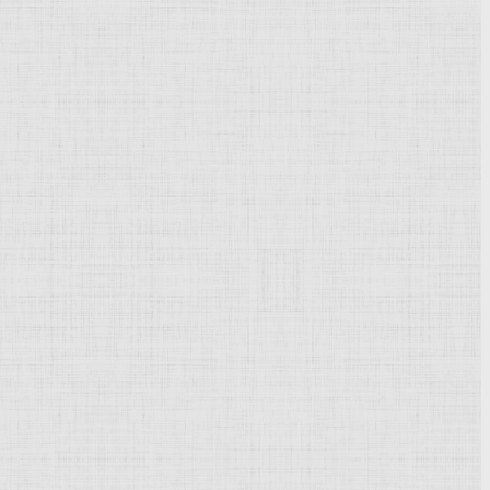
Утро. Чигирь, 1900
Ночь. Стога, 1901 г.
г.
Ночь, 1907 г.
Займище, 1908 г.