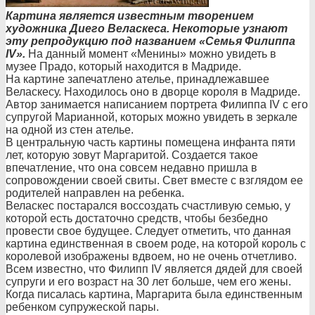
Картина является известным творением
художника Диего Веласкеса. Некоторые узнают
эту репродукцию под названием «Семья Филиппа
IV».
На данный момент «Менины» можно увидеть в
музее Прадо, который находится в Мадриде.
На картине запечатлено ателье, принадлежавшее
Веласкесу. Находилось оно в дворце короля в Мадриде.
Автор занимается написанием портрета Филиппа IV с его
супругой Марианной, которых можно увидеть в зеркале
на одной из стен ателье.
В центральную часть картины помещена инфанта пяти
лет, которую зовут Маргаритой. Создается такое
впечатление, что она совсем недавно пришла в
сопровождении своей свиты. Свет вместе с взглядом ее
родителей направлен на ребенка.
Веласкес постарался воссоздать счастливую семью, у
которой есть достаточно средств, чтобы безбедно
провести свое будущее. Следует отметить, что данная
картина единственная в своем роде, на которой король с
королевой изображены вдвоем, но не очень отчетливо.
Всем известно, что Филипп IV является дядей для своей
супруги и его возраст на 30 лет больше, чем его жены.
Когда писалась картина, Маргарита была единственным
ребенком супружеской пары.