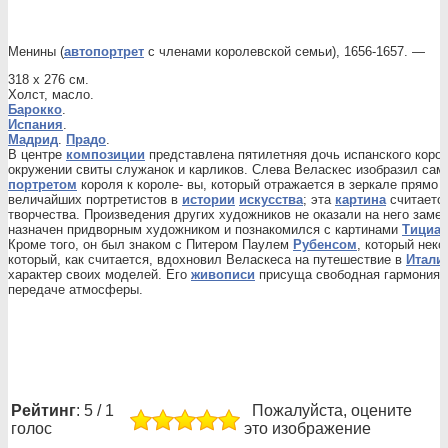
Менины (
автопортрет
с членами королевской семьи), 1656-1657. —
318 x 276 см.
Холст, масло.
Барокко
.
Испания
.
Мадрид
.
Прадо
.
В центре
композиции
представлена пятилетняя дочь испанского корол
окружении свиты служанок и карликов. Слева Веласкес изобразил са
портретом
короля к короле- вы, который отражается в зеркале прямо 
величайших портретистов в
истории
искусства
; эта
картина
считаетс
творчества. Произведения других художников не оказали на него замет
назначен придворным художником и познакомился с картинами
Тициа
Кроме того, он был знаком с Питером Паулем
Рубенсом
, который неко
который, как считается, вдохновил Веласкеса на путешествие в
Итали
характер своих моделей. Его
живописи
присуща свободная гармония 
передаче атмосферы.
Рейтинг
: 5 / 1
Пожалуйста, оцените
голос
это изображение