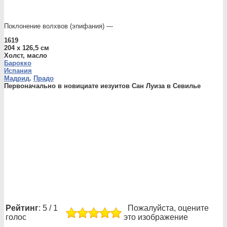
Поклонение волхвов (эпифания) —
1619
204 x 126,5 см
Холст, масло
Барокко
Испания
Мадрид
.
Прадо
Первоначально в новициате иезуитов Сан Луиза в Севилье
Рейтинг
: 5 / 1
Пожалуйста, оцените
голос
это изображение