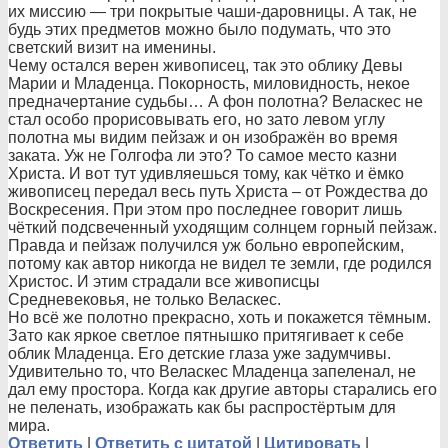
их миссию — три покрытые чаши-даровницы. А так, не
будь этих предметов можно было подумать, что это
светский визит на именины.
Чему остался верен живописец, так это облику Девы
Марии и Младенца. Покорность, миловидность, некое
предначертание судьбы… А фон полотна? Веласкес не
стал особо прорисовывать его, но зато левом углу
полотна мы видим пейзаж и он изображён во время
заката. Уж не Голгофа ли это? То самое место казни
Христа. И вот тут удивляешься тому, как чётко и ёмко
живописец передал весь путь Христа – от Рождества до
Воскресения. При этом про последнее говорит лишь
чёткий подсвеченный уходящим солнцем горный пейзаж.
Правда и пейзаж получился уж больно европейским,
потому как автор никогда не видел те земли, где родился
Христос. И этим страдали все живописцы
Средневековья, не только Веласкес.
Но всё же полотно прекрасно, хоть и покажется тёмным.
Зато как яркое светлое пятнышко притягивает к себе
облик Младенца. Его детские глаза уже задумчивы.
Удивительно то, что Веласкес Младенца запеленал, не
дал ему простора. Когда как другие авторы старались его
не пеленать, изображать как бы распростёртым для
мира.
Ответить
|
Ответить с цитатой
|
Цитировать
|