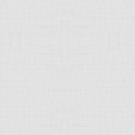
 это изображение
JComments