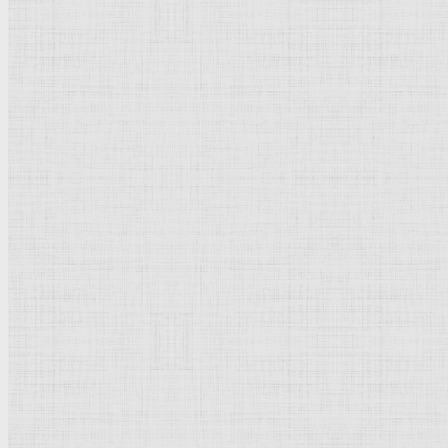
Флорентийская школа
Третьяковская галерея
Владимиро-Суздальская школа
Русский музей
Кремль Московский
Лувр
Эрмитаж
Дрезденская картинная галерея
Красная площадь
Уффици
Венецианская школа
Прадо
Болонская Школа
Венециановская школа
Василия Блаженного храм
Направления стили
Реализм
Возрождение
Классицизм