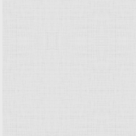
1715 *
24 x 17 см
Дерево, масло
Рококо
Франция
Шантийи.
Музей
Конде
Рейтинг
: 5 / 1 голос
Пожалуйста, оцените
Добавить комментарий
Культурное наследие