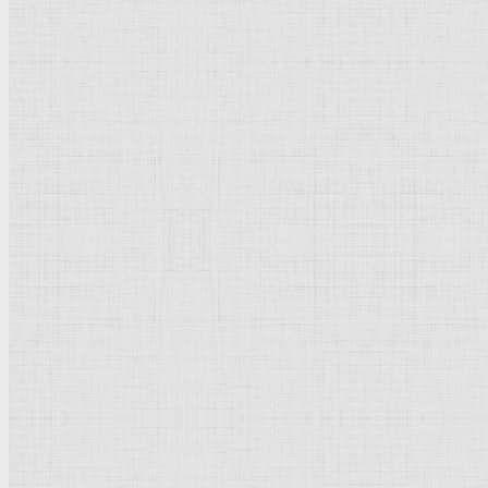
Барокко
Романтизм
Романский стиль
Импрессионизм
Модерн
Символизм
Готика
Модернизм
Кубизм
Абстрактное искусство
Маньеризм
Брутализм
Термины понятия
Рисунок
Графика
Живопись
Пейзаж
Скульптура
Декоративно-прикладное искусство
Гравюра
Выставки художественные
Портрет