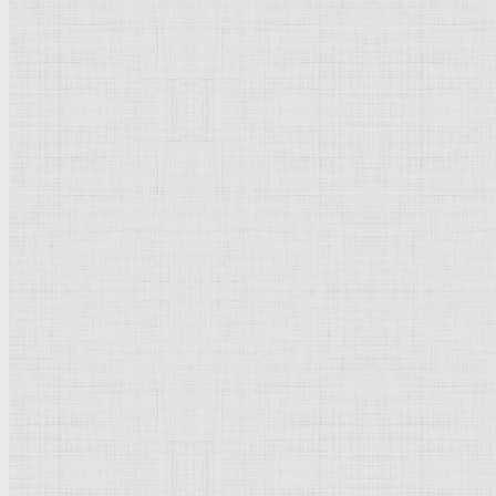
Натюрморт
Бытовой жанр
Музеи художественные
Исторический жанр
Миниатюра
Картина
Страны города
Рим Древний
Киевская Русь
Москва
Египет Древний
Греция Древняя
Италия
Ленинград
Византия
Нидерланды
Флоренция
Германия
Суздаль
Владимир
Великобритания