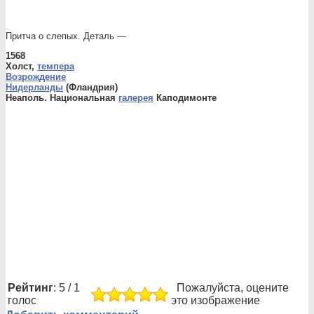
Притча о слепых. Деталь —
1568
Холст,
темпера
Возрождение
Нидерланды
(Фландрия)
Неаполь. Национальная
галерея
Каподимонте
Рейтинг
: 5 / 1
Пожалуйста, оцените
голос
это изображение