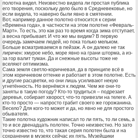
полотна видел. Неизвестно видела ли простая публика
его творения, поскольку дело было в Средневековье, но
если видела, то наверно были явно в смятении.
Вот, например данное полотно относится к серии
«Времена года», в частности на этом полотне «Февраль-
Март». То есть, это как раз то время когда зима отступает,
а весна прибывает. И что же мы видим? В первую
очередь замечаем людей, но пока только мельком.
Больше всматриваемся в пейзаж. А он далеко не так
лиричен: хмурое небо, море явно на грани шторма, а из-
за гор валит туман. Да и снежные высоты тоже не
вселяют оптимизма.
Сама земля светло-коричнев
ая, да в принципе всё в
этом коричневом оттенке и работает в этом полотне. Есть
и другие расцветки, но они лишь усиливают некую
угнетённость. Но вернёмся к людям. Чем же они-то
заняты в такую погоду? Кто-то трудиться – подрезает
деревья, собирает хворост, что-то привезли на телеге. А
кто-то просто — напросто грабит своего же горожанина.
Весело? Для кого-то может и да, но явно не для простого
обывателя.
Такие полотна художник написал то ли пять, то ли семь, а
то и все двенадцать полотен. Точно неизвестно. Но зато
точно известно то, что такая серия полотен была и на
сохранении в музеях сейчас их пять. Музейщики