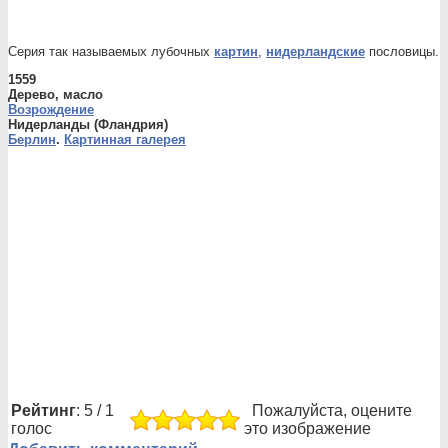
Серия так называемых лубочных
картин
,
нидерландские
пословицы. 
1559
Дерево, масло
Возрождение
Нидерланды (Фландрия)
Берлин
.
Картинная галерея
Рейтинг
: 5 / 1
Пожалуйста, оцените
голос
это изображение