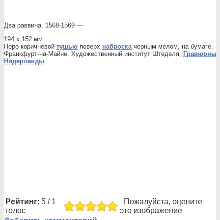
Два раввина. 1568-1569 —
194 х 152 мм.
Перо коричневой
тушью
поверх
наброска
черным мелом, на бумаге.
Франкфурт-на-Майне. Художественный институт Штеделя,
Гравюрны
Нидерланды
.
Рейтинг
: 5 / 1
Пожалуйста, оцените
голос
это изображение