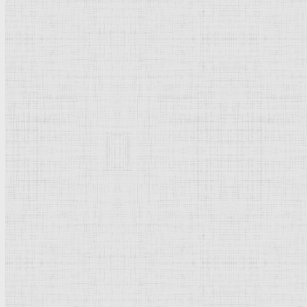
Барокко
Романтизм
Романский стиль
Импрессионизм
Модерн
Символизм
Готика
Модернизм
Кубизм
Абстрактное искусство
Маньеризм
Брутализм
Термины понятия
Рисунок
Графика
Живопись
Пейзаж
Скульптура
Декоративно-прикладное искусство
Гравюра
Выставки художественные
Портрет