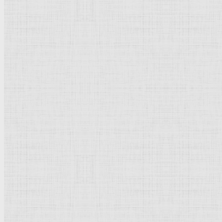
Флорентийская школа
Третьяковская галерея
Владимиро-Суздальская школа
Русский музей
Кремль Московский
Лувр
Эрмитаж
Дрезденская картинная галерея
Красная площадь
Уффици
Венецианская школа
Прадо
Болонская Школа
Венециановская школа
Василия Блаженного храм
Направления стили
Реализм
Возрождение
Классицизм