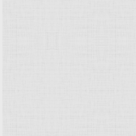
208 х 282 мм.
Перо коричневой
тушью
двух оттенков, на бумаге.
Четсуорт (графтсво Дербишир). Девонширская
коллекция
.
Нидерланды
.
Рейтинг
: 5 / 1 голос
Пожалуйста, оцените
Добавить комментарий
Культурное наследие