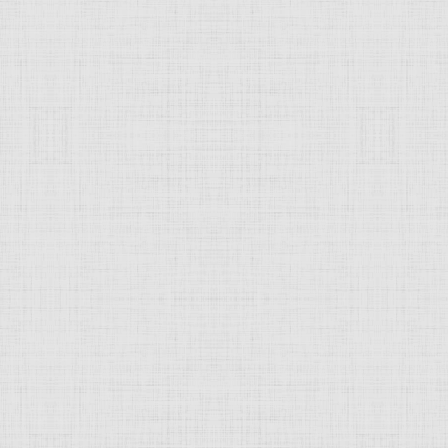
 это изображение
JComments