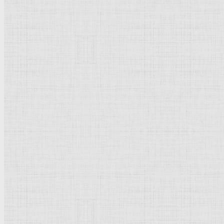
Натюрморт
Бытовой жанр
Музеи художественные
Исторический жанр
Миниатюра
Картина
Страны города
Рим Древний
Киевская Русь
Москва
Египет Древний
Греция Древняя
Италия
Ленинград
Византия
Нидерланды
Флоренция
Германия
Суздаль
Владимир
Великобритания