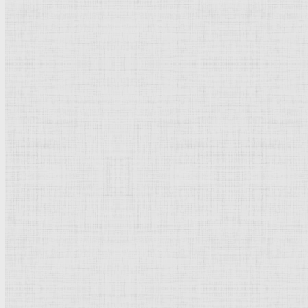
Рипа Гранде, Рим. 1552-1553 —